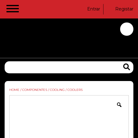
Entrar
Registar
HOME
/
COMPONENTES
/
COOLING
/
COOLERS
Zoom