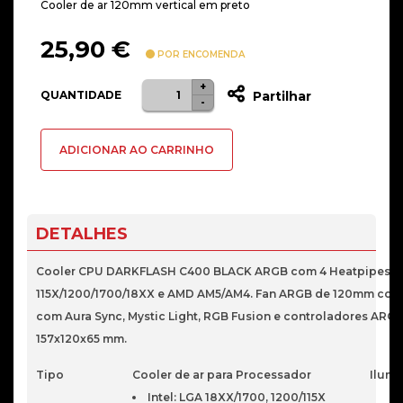
Cooler de ar 120mm vertical em preto
25,90
€
POR ENCOMENDA
+
Quantidade
QUANTIDADE
Partilhar
-
de
COOLER
ADICIONAR AO CARRINHO
CPU
DARKFLASH
U400
ARGB
DETALHES
FAN
120MM
Cooler CPU DARKFLASH C400 BLACK ARGB com 4 Heatpipes cor
INFINITY
115X/1200/1700/18XX e AMD AM5/AM4. Fan ARGB de 120mm com
MIRROR
com Aura Sync, Mystic Light, RGB Fusion e controladores A
157x120x65 mm.
Tipo
Cooler de ar para Processador
Ilumi
Intel: LGA 18XX/1700, 1200/115X