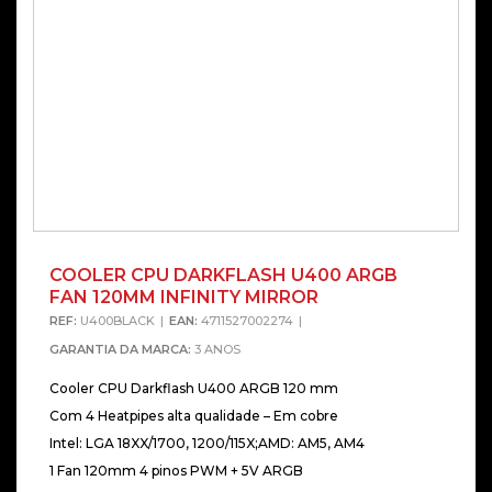
COOLER CPU DARKFLASH U400 ARGB
FAN 120MM INFINITY MIRROR
REF:
U400BLACK
EAN:
4711527002274
GARANTIA DA MARCA:
3 ANOS
Cooler CPU Darkflash U400 ARGB 120 mm
Com 4 Heatpipes alta qualidade – Em cobre
Intel: LGA 18XX/1700, 1200/115X;AMD: AM5, AM4
1 Fan 120mm 4 pinos PWM + 5V ARGB