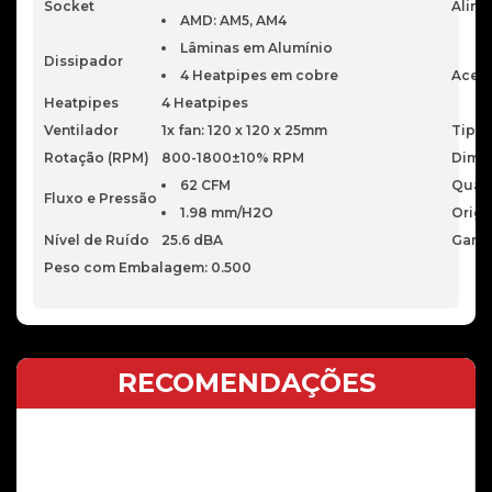
Socket
Alim
AMD: AM5, AM4
Lâminas em Alumínio
Dissipador
4 Heatpipes em cobre
Acess
Heatpipes
4 Heatpipes
Ventilador
1x fan: 120 x 120 x 25mm
Tipo
Rotação (RPM)
800-1800±10% RPM
Dime
62 CFM
Quan
Fluxo e Pressão
1.98 mm/H2O
Orig
Nível de Ruído
25.6 dBA
Garan
Peso com Embalagem: 0.500
RECOMENDAÇÕES