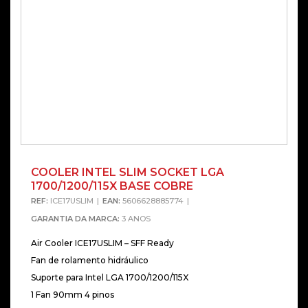
COOLER INTEL SLIM SOCKET LGA
1700/1200/115X BASE COBRE
REF:
ICE17USLIM
EAN:
5606628885774
GARANTIA DA MARCA:
3 ANOS
Air Cooler ICE17USLIM – SFF Ready
Fan de rolamento hidráulico
Suporte para Intel LGA 1700/1200/115X
1 Fan 90mm 4 pinos