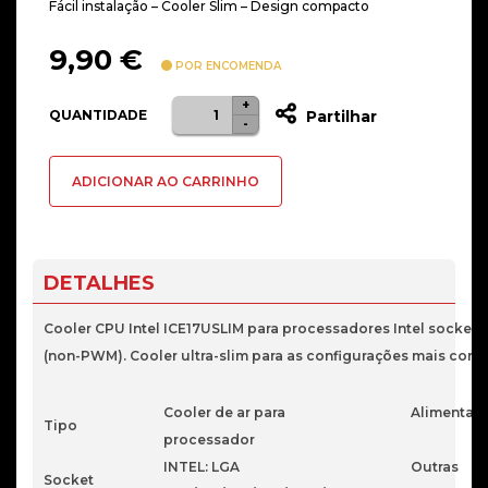
Fácil instalação – Cooler Slim – Design compacto
9,90
€
POR ENCOMENDA
+
Quantidade
QUANTIDADE
Partilhar
-
de
COOLER
ADICIONAR AO CARRINHO
INTEL
SLIM
SOCKET
LGA
DETALHES
1700/1200/115X
BASE
Cooler CPU Intel ICE17USLIM para processadores Intel socket 
COBRE
(non-PWM). Cooler ultra-slim para as configurações mais comp
Cooler de ar para
Alimentaç
Tipo
processador
INTEL: LGA
Outras
Socket