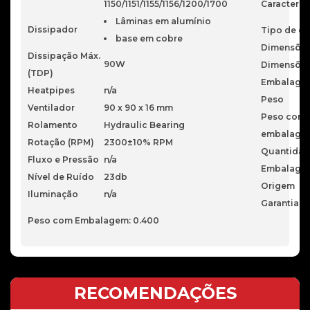
1150/1151/1155/1156/1200/1700
Caracterís
Lâminas em alumínio
Dissipador
Tipo de e
base em cobre
Dimensõe
Dissipação Máx.
90W
Dimensõe
(TDP)
Embalage
Heatpipes
n/a
Peso
Ventilador
90 x 90 x 16 mm
Peso com
Rolamento
Hydraulic Bearing
embalage
Rotação (RPM)
2300±10% RPM
Quantidad
Fluxo e Pressão
n/a
Embalage
Nível de Ruído
23db
Origem
Iluminação
n/a
Garantia
Peso com Embalagem: 0.400
RECOMENDAÇÕES