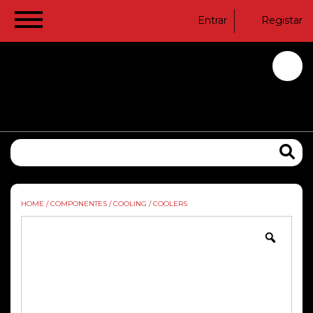
Entrar
Registar
HOME
/
COMPONENTES
/
COOLING
/
COOLERS
Zoom