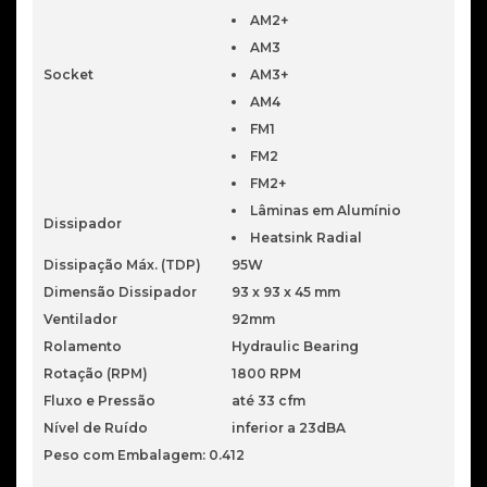
AM2+
AM3
Socket
AM3+
AM4
FM1
FM2
FM2+
Lâminas em Alumínio
Dissipador
Heatsink Radial
Dissipação Máx. (TDP)
95W
Dimensão Dissipador
93 x 93 x 45 mm
Ventilador
92mm
Rolamento
Hydraulic Bearing
Rotação (RPM)
1800 RPM
Fluxo e Pressão
até 33 cfm
Nível de Ruído
inferior a 23dBA
Peso com Embalagem: 0.412