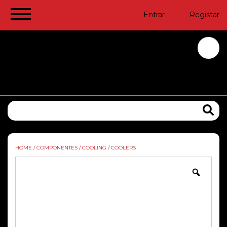
Entrar
Registar
HOME
/
COMPONENTES
/
COOLING
/
COOLERS
Zoom