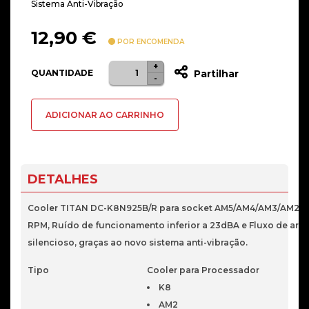
Sistema Anti-Vibração
12,90
€
POR ENCOMENDA
+
Quantidade
QUANTIDADE
Partilhar
-
de
COOLER
ADICIONAR AO CARRINHO
TITAN
DC-
K8N925B/R
SKT
DETALHES
AM5/AM4/AM3/AM2/FM2
ATÉ
Cooler TITAN DC-K8N925B/R para socket AM5/AM4/AM3/AM2/FM2
95W
RPM, Ruído de funcionamento inferior a 23dBA e Fluxo de ar 
silencioso, graças ao novo sistema anti-vibração.
Tipo
Cooler para Processador
K8
AM2