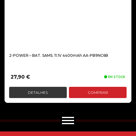
2-POWER – BAT. SAMS. 11.1V 4400mAh AA-PB9NC6B
27,90
€
EM STOCK
DETALHES
COMPRAR