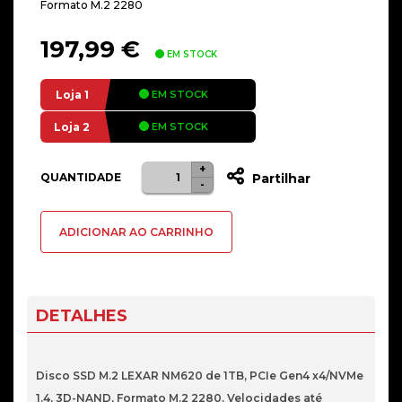
Formato M.2 2280
197,99
€
EM STOCK
Loja 1
EM STOCK
Loja 2
EM STOCK
+
Quantidade
QUANTIDADE
Partilhar
-
de
DISCO
ADICIONAR AO CARRINHO
SSD
NVME
M.2
2280
DETALHES
LEXAR
NM620
1TB
Disco SSD M.2 LEXAR NM620 de 1TB, PCIe Gen4 x4/NVMe
3300/3000
1.4, 3D-NAND, Formato M.2 2280. Velocidades até