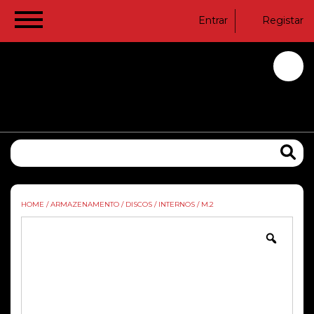
Entrar
Registar
HOME
/
ARMAZENAMENTO
/
DISCOS
/
INTERNOS
/
M.2
Zoom