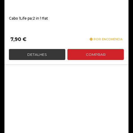
Cabo 1Life pa:2 in 1 flat
7,90
€
POR ENCOMENDA
DETALHES
COMPRAR