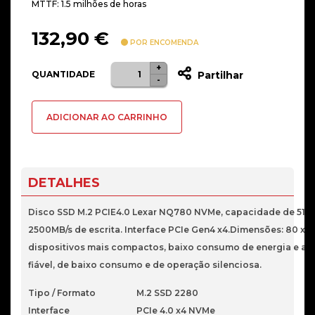
MTTF: 1.5 milhões de horas
132,90
€
POR ENCOMENDA
+
Quantidade
QUANTIDADE
Partilhar
-
de
DISCO
ADICIONAR AO CARRINHO
SSD
NVME
M.2
PCIE4.0
DETALHES
LEXAR
512GB
Disco SSD M.2 PCIE4.0 Lexar NQ780 NVMe, capacidade de 512G
7000/6000
2500MB/s de escrita. Interface PCIe Gen4 x4.Dimensões: 80 x 
dispositivos mais compactos, baixo consumo de energia e a
fiável, de baixo consumo e de operação silenciosa.
Tipo / Formato
M.2 SSD 2280
Interface
PCIe 4.0 x4 NVMe
S