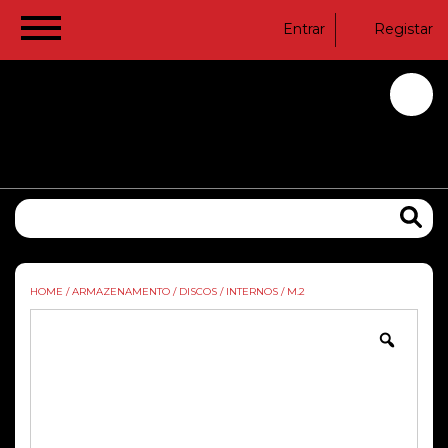
Entrar
Registar
HOME
/
ARMAZENAMENTO
/
DISCOS
/
INTERNOS
/
M.2
Zoom