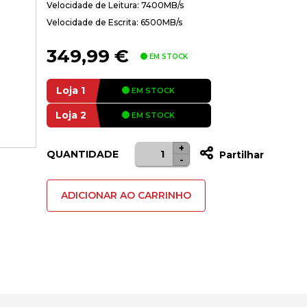
Velocidade de Leitura: 7400MB/s
Velocidade de Escrita: 6500MB/s
349,99
€
EM STOCK
Loja 1
EM STOCK
Loja 2
EM STOCK
+
Quantidade
QUANTIDADE
Partilhar
-
de
M.2
ADICIONAR AO CARRINHO
2280
NVME
LEXAR
NM790
2TB
7400/6500