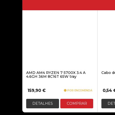
AMD AM4 RYZEN 7 5700X 3.4 A
Cabo d
4.6GH 36M 8C16T 65W tray
159,90
€
0,54
POR ENCOMENDA
DETALHES
COMPRAR
DE