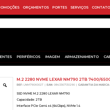
ROMOÇÕES
ORÇAMENTOS
PORTES
SERVIÇOS
CONTATO
ENTES
PERIFÉRICOS
IMAGEM
ARMAZENAMENTO
CA
M.2 2280 NVME LEXAR NM790 2TB 7400/650
Zoom
REF:
LNM790X002T
EAN:
0843367130290
GARANTIA DA MARCA:
SSD NVME M.2 2280 LEXAR NM790
Capacidade: 2TB
Interface PCIe Gen4 x4 (64Gbps), NVMe 1.4