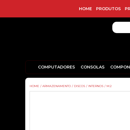
HOME
PRODUTOS
P
COMPUTADORES
CONSOLAS
COMPON
HOME
/
ARMAZENAMENTO
/
DISCOS
/
INTERNOS
/
M.2