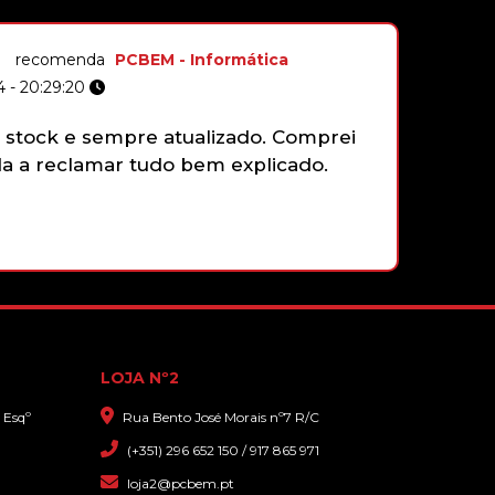
recomenda
PCBEM - Informática
 - 20:29:20
129,90€
stock e sempre atualizado. Comprei
Não tenh
DISCO M.2 PCIE3.0 2280 SSD
 a reclamar tudo bem explicado.
gamepad 
KLEVV CRAS C715 512GB
3200/2000
funciona
faziam e
que sim,
com gran
104,90€
LOJA Nº2
 Esqº
Rua Bento José Morais nº7 R/C
(+351) 296 652 150 / 917 865 971
loja2@pcbem.pt