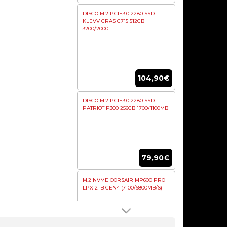
DISCO M.2 PCIE3.0 2280 SSD
KLEVV CRAS C715 512GB
3200/2000
104,90€
DISCO M.2 PCIE3.0 2280 SSD
PATRIOT P300 256GB 1700/1100MB
79,90€
M.2 NVME CORSAIR MP600 PRO
LPX 2TB GEN4 (7100/6800MB/S)