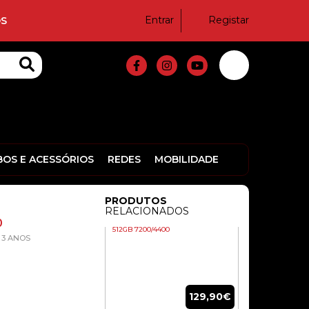
EQ790 NVME 1TB 7000/6000MBS
Entrar
Registar
S
209,90€
DISCO SSD M.2 PCIE X4 2280
ADATA LEGEND 710 256G
2400/1800
BOS E ACESSÓRIOS
REDES
MOBILIDADE
70,20€
PRODUTOS
RELACIONADOS
M.2 2280 NVME LEXAR NM790
0
512GB 7200/4400
3 ANOS
129,90€