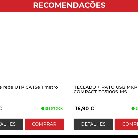
RECOMENDAÇÕES
e rede UTP CAT5e 1 metro
TECLADO + RATO USB MKP
COMPACT TG5100S-MS
€
16,90
€
EM STOCK
E
TALHES
COMPRAR
DETALHES
COMP