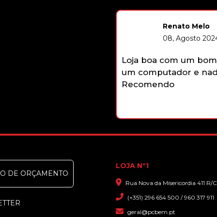
Renato Melo
08, Agosto 2024
Loja boa com um bom 
um computador e nada
Recomendo
LOJA Nº1
DO DE ORÇAMENTO
Rua Nova da Misericordia 411 R/C
(+351) 296 654 500 / 960 317 911
ETTER
geral@pcbem.pt