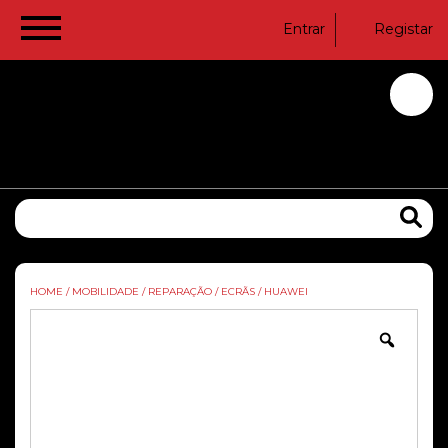
Entrar
Registar
HOME
/
MOBILIDADE
/
REPARAÇÃO
/
ECRÃS
/
HUAWEI
Zoom