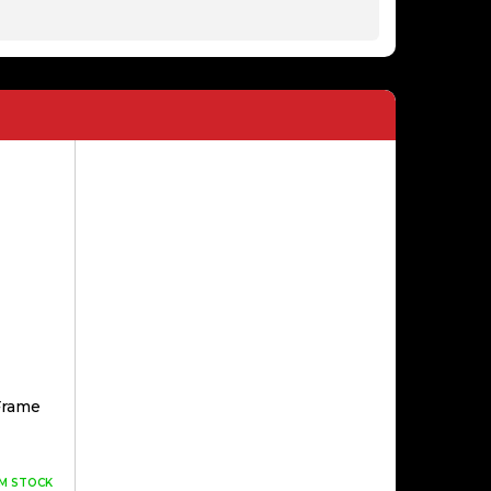
69,00€
DISPLAY HUAWEI P40 LITE 5G
(CND-N29A) PRETO COMPATIVEL
89,00€
DISPLAY HUAWEI P30 LITE NEW
EDITION BLACK ORIGINAL
89,00€
Frame
DISPLAY XIAOMI REDMI 9 PRETO
COMPATIVEL
M STOCK