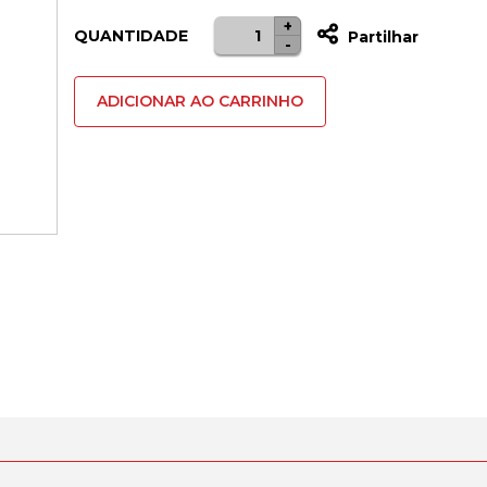
+
Quantidade
QUANTIDADE
Partilhar
-
de
Display
ADICIONAR AO CARRINHO
Huawei
Y7
/
Y7
Prime
Preto
Compativel