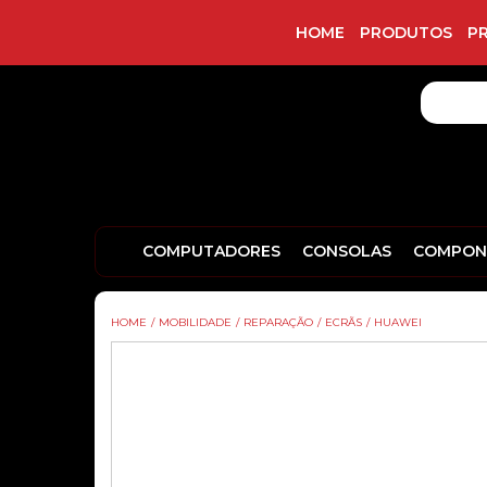
HOME
PRODUTOS
P
COMPUTADORES
CONSOLAS
COMPON
HOME
/
MOBILIDADE
/
REPARAÇÃO
/
ECRÃS
/
HUAWEI