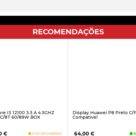
RECOMENDAÇÕES
ore I3 12100 3.3 A 4.3GHZ
Display Huawei P8 Preto C/
C/8T 60/89W BOX
Compativel
90
€
64,00
€
POR ENCOMENDA
E