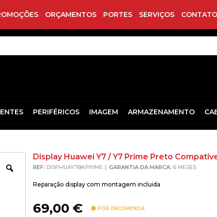
ROMOÇÕES
ORÇAMENTOS
PORTES
SERVIÇOS
CONTATO
ENTES
PERIFÉRICOS
IMAGEM
ARMAZENAMENTO
CA
Display Huawei Y7 / Y7 Prime Preto Compative
Zoom
REF:
DISPHUAY7BKPRIME
GARANTIA DA MARCA:
6 MESES
Reparação display com montagem incluida
69,00
€
POR ENCOMENDA