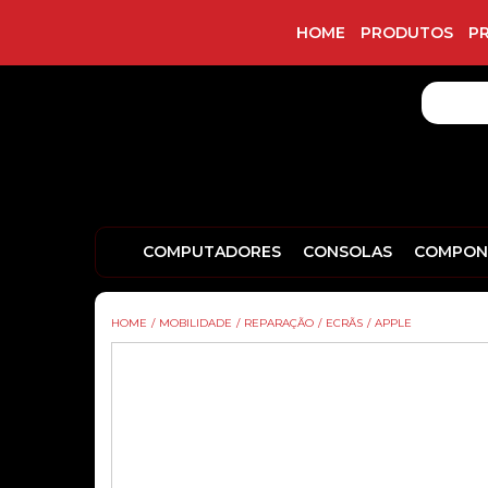
HOME
PRODUTOS
P
COMPUTADORES
CONSOLAS
COMPON
HOME
/
MOBILIDADE
/
REPARAÇÃO
/
ECRÃS
/
APPLE