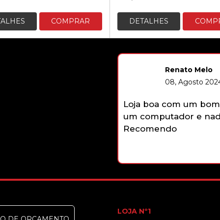
preço
preço
original
atual
TALHES
COMPRAR
DETALHES
COMP
era:
é:
9,50 €.
7,50 €.
Renato Melo
08, Agosto 2024
Loja boa com um bom 
um computador e nada
Recomendo
LOJA Nº1
DO DE ORÇAMENTO