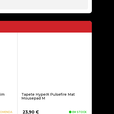
75,00€
DISPLAY IPHONE 15 PLUS
COMPATIVEL (RM)
229,00€
DISPLAY IPAD AIR 2 BLACK
COMPATÍVEL
189,00€
lim
Tapete HyperX Pulsefire Mat
DISPLAY IPHONE 4S PRETO
Mousepad M
COMPATIVEL
23,90
€
COMENDA
EM STOCK