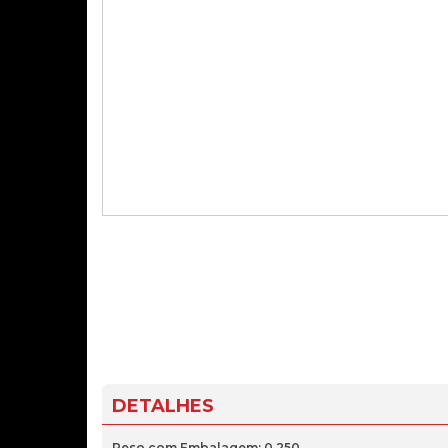
DETALHES
Peso com Embalagem: 0.250