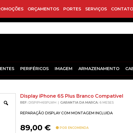
ROMOÇÕES
ORÇAMENTOS
PORTES
SERVIÇOS
CONTATO
ENTES
PERIFÉRICOS
IMAGEM
ARMAZENAMENTO
CA
Display iPhone 6S Plus Branco Compatível
Zoom
REF:
DISPIPH6SPLWH
GARANTIA DA MARCA:
6 MESES
REPARAÇÃO DISPLAY COM MONTAGEM INCLUIDA
89,00
€
POR ENCOMENDA