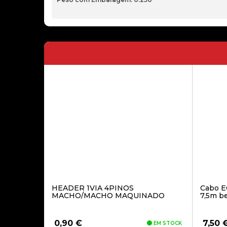
HEADER 1VIA 4PINOS
Cabo E
MACHO/MACHO MAQUINADO
7,5m b
0,90
€
7,50
EM STOCK