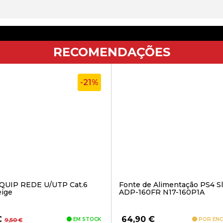
RECOMENDAÇÕES
-21%
QUIP REDE U/UTP Cat.6
Fonte de Alimentação PS4 S
eige
ADP-160FR N17-160P1A
O
O
€
64,90
€
EM STOCK
POR EN
9,50
€