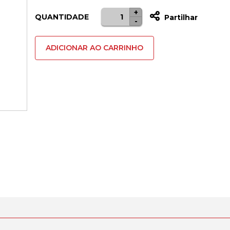
+
Quantidade
QUANTIDADE
Partilhar
-
de
Display
ADICIONAR AO CARRINHO
iPhone
6S
Plus
Branco
Compatível