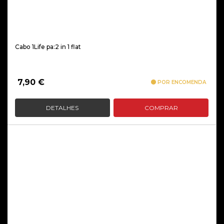
Cabo 1Life pa:2 in 1 flat
7,90
€
POR ENCOMENDA
DETALHES
COMPRAR