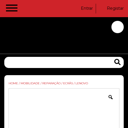
Entrar
Registar
HOME
/
MOBILIDADE
/
REPARAÇÃO
/
ECRÃS
/
LENOVO
Zoom