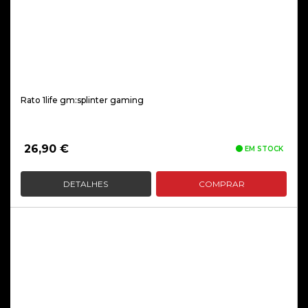
Rato 1life gm:splinter gaming
26,90
€
EM STOCK
DETALHES
COMPRAR