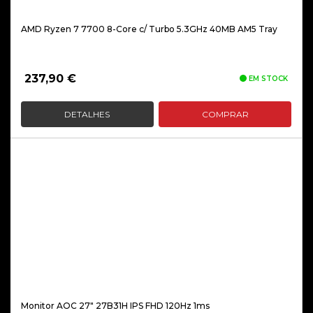
AMD Ryzen 7 7700 8-Core c/ Turbo 5.3GHz 40MB AM5 Tray
237,90
€
EM STOCK
DETALHES
COMPRAR
Monitor AOC 27″ 27B31H IPS FHD 120Hz 1ms