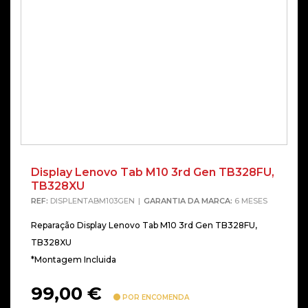
Display Lenovo Tab M10 3rd Gen TB328FU,
TB328XU
REF:
DISPLENTABM103GEN
GARANTIA DA MARCA:
6 MESES
Reparação Display Lenovo Tab M10 3rd Gen TB328FU,
TB328XU
*Montagem Incluida
99,00
€
POR ENCOMENDA