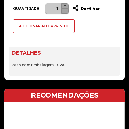
+
Quantidade
QUANTIDADE
Partilhar
-
de
Display
ADICIONAR AO CARRINHO
Lenovo
Tab
M10
3rd
DETALHES
Gen
TB328FU,
Peso com Embalagem: 0.350
TB328XU
RECOMENDAÇÕES