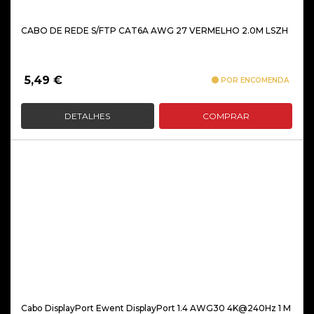
CABO DE REDE S/FTP CAT6A AWG 27 VERMELHO 2.0M LSZH
5,49
€
POR ENCOMENDA
DETALHES
COMPRAR
Cabo DisplayPort Ewent DisplayPort 1.4 AWG30 4K@240Hz 1 M