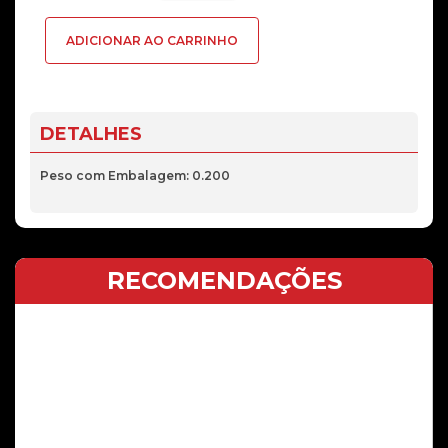
Display
ADICIONAR AO CARRINHO
Xiaomi
Redmi
6
Pro
DETALHES
Mi
A2
Peso com Embalagem: 0.200
Lite
Preto
RECOMENDAÇÕES