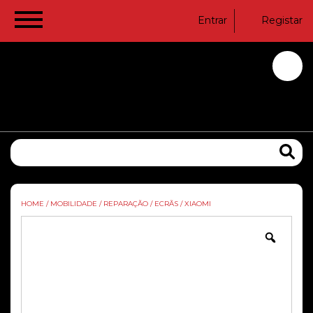
Entrar
Registar
HOME
/
MOBILIDADE
/
REPARAÇÃO
/
ECRÃS
/
XIAOMI
Zoom