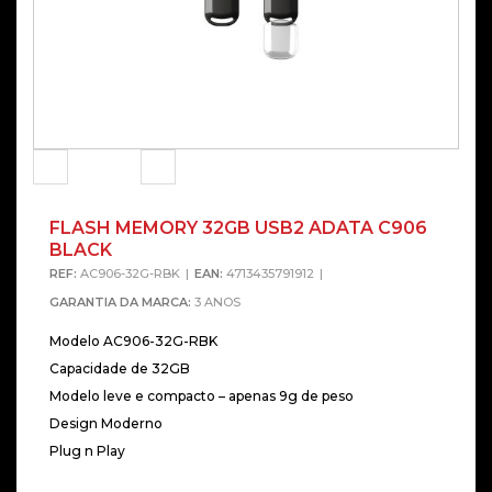
FLASH MEMORY 32GB USB2 ADATA C906
Alterna
BLACK
REF:
AC906-32G-RBK
EAN:
4713435791912
GARANTIA DA MARCA:
3 ANOS
Modelo AC906-32G-RBK
Capacidade de 32GB
Modelo leve e compacto – apenas 9g de peso
Design Moderno
Plug n Play