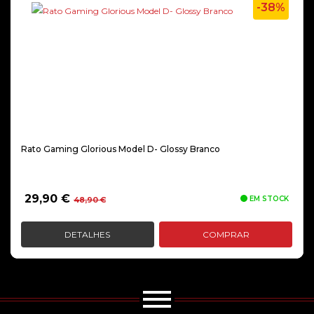
-38%
Rato Gaming Glorious Model D- Glossy Branco
O
O
29,90
€
EM STOCK
48,90
€
preço
preço
original
atual
DETALHES
COMPRAR
era:
é:
48,90 €.
29,90 €.