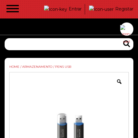
Entrar
Registar
HOME
/
ARMAZENAMENTO
/
PENS USB
Zoom