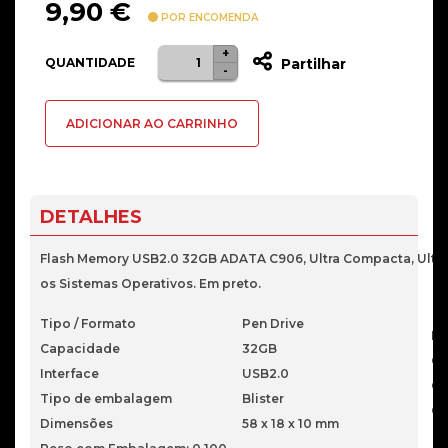
9,90
€
POR ENCOMENDA
+
Quantidade
QUANTIDADE
Partilhar
-
de
FLASH
ADICIONAR AO CARRINHO
MEMORY
32GB
USB2
ADATA
DETALHES
C906
BLACK
Flash Memory USB2.0 32GB ADATA C906, Ultra Compacta, Ultra 
os Sistemas Operativos. Em preto.
Tipo / Formato
Pen Drive
Pe
Capacidade
32GB
Or
Interface
USB2.0
Qu
Tipo de embalagem
Blister
Ga
Dimensões
58 x 18 x 10 mm