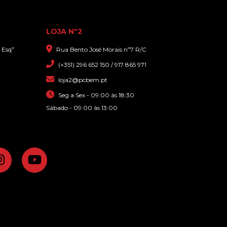
SAMSUNG GALAXY A70 (SM-
A705F) SIM TRAY PRETO
LOJA Nº2
 Esqº
Rua Bento José Morais nº7 R/C
(+351) 296 652 150 / 917 865 971
9,90€
loja2@pcbem.pt
TAMPA TRASEIRA SAMSUNG
Seg a Sex - 09:00 às 18:30
GALAXY S9 DUOS (SM-G960FD)
Sábado - 09:00 às 13:00
CORAL BLUE
49,90€