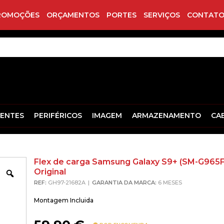
ROMOÇÕES
ORÇAMENTOS
PORTES
SERVIÇOS
CONTATO
ENTES
PERIFÉRICOS
IMAGEM
ARMAZENAMENTO
CA
Flex de carga Samsung Galaxy S9+ (SM-G965F
Original
Zoom
REF:
GH97-21682A
GARANTIA DA MARCA:
6 MESES
Montagem Incluida