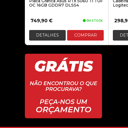
Placa Grafica Asus RTX 5060 Ti TUF
Cadeira
OC 16GB GDDR7 DLSS4
Logitec
749,90
€
298,
EM STOCK
DETALHES
COMPRAR
DE
GRÁTIS
NÃO ENCONTROU O QUE
PROCURAVA?
PEÇA-NOS UM
ORÇAMENTO