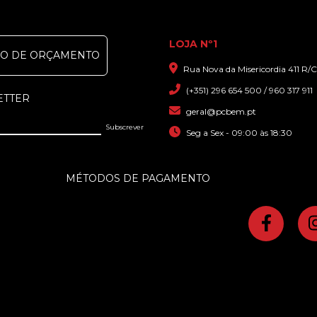
LOJA Nº1
DO DE ORÇAMENTO
Rua Nova da Misericordia 411 R/C
(+351) 296 654 500 / 960 317 911
ETTER
geral@pcbem.pt
Seg a Sex - 09:00 às 18:30
MÉTODOS DE PAGAMENTO