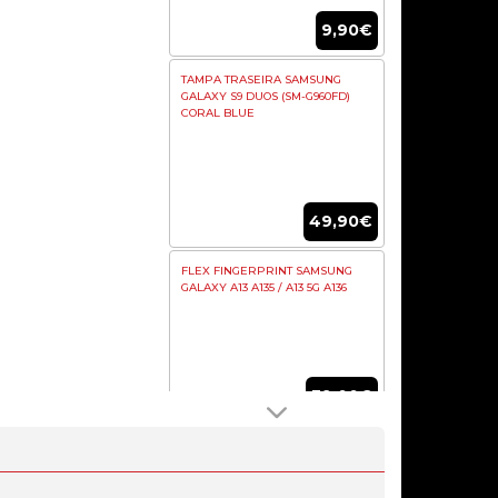
9,90€
TAMPA TRASEIRA SAMSUNG
GALAXY S9 DUOS (SM-G960FD)
CORAL BLUE
49,90€
FLEX FINGERPRINT SAMSUNG
GALAXY A13 A135 / A13 5G A136
39,00€
BOARD DE CARGA SAMSUNG
GALAXY TAB A9 WIFI (SM-X110 /
X115)