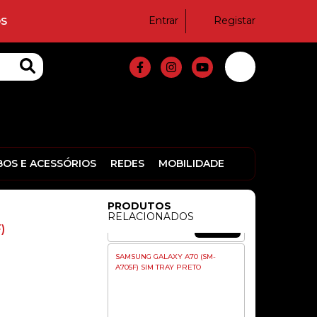
49,00€
Entrar
Registar
S
CAMERA SAMSUNG GALAXY A3
2016 (A310F) 13MPX
39,90€
TAMPA TRÁS SAMSUNG GALAXY
S10 (SM-G973F) PRETO ORIGINAL
BOS E ACESSÓRIOS
REDES
MOBILIDADE
PRODUTOS
RELACIONADOS
59,00€
)
SAMSUNG GALAXY A70 (SM-
A705F) SIM TRAY PRETO