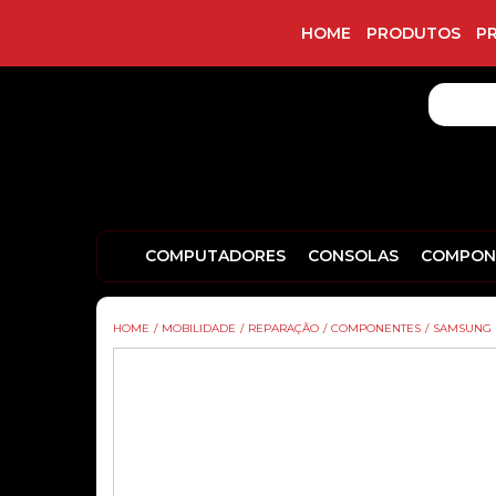
HOME
PRODUTOS
P
COMPUTADORES
CONSOLAS
COMPON
HOME
/
MOBILIDADE
/
REPARAÇÃO
/
COMPONENTES
/
SAMSUNG