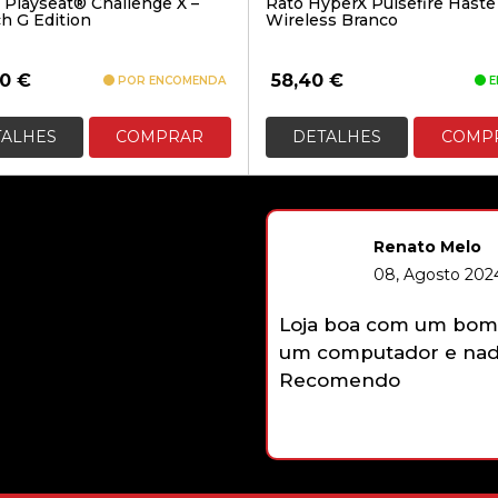
 Playseat® Challenge X –
Rato HyperX Pulsefire Haste
h G Edition
Wireless Branco
90
€
58,40
€
POR ENCOMENDA
E
TALHES
COMPRAR
DETALHES
COMP
Renato Melo
08, Agosto 2024
Loja boa com um bom 
um computador e nada
Recomendo