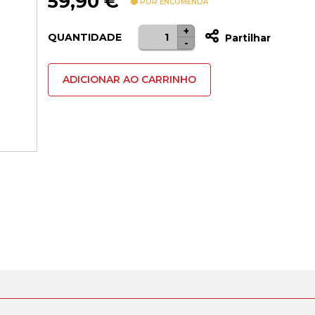
59,90
€
POR ENCOMENDA
+
Quantidade
QUANTIDADE
Partilhar
-
de
Flex
ADICIONAR AO CARRINHO
de
carga
Samsung
Galaxy
S9+
(SM-
G965F)
Original