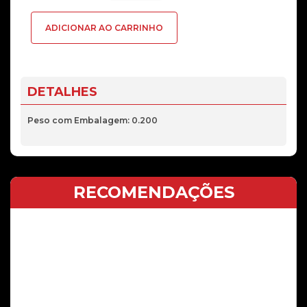
Flex
ADICIONAR AO CARRINHO
Volume
e
PWR
Samsung
DETALHES
A31
(SM-
Peso com Embalagem: 0.200
A315F)
A41
(SM-
RECOMENDAÇÕES
A415F)