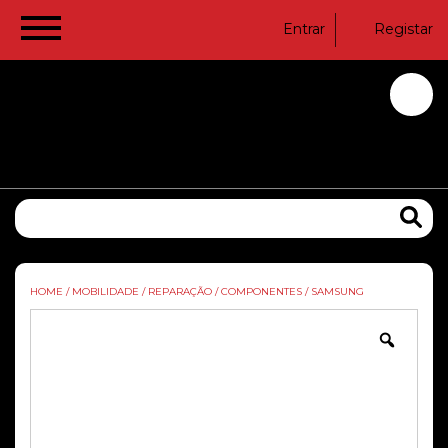
Entrar
Registar
HOME
/
MOBILIDADE
/
REPARAÇÃO
/
COMPONENTES
/
SAMSUNG
Zoom