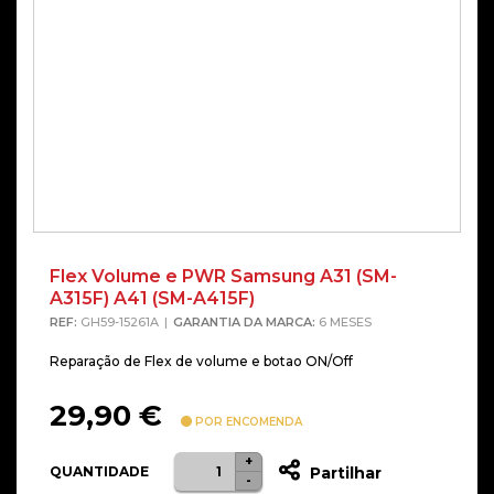
Flex Volume e PWR Samsung A31 (SM-
A315F) A41 (SM-A415F)
REF:
GH59-15261A
GARANTIA DA MARCA:
6 MESES
Reparação de Flex de volume e botao ON/Off
29,90
€
POR ENCOMENDA
+
Quantidade
QUANTIDADE
Partilhar
-
de