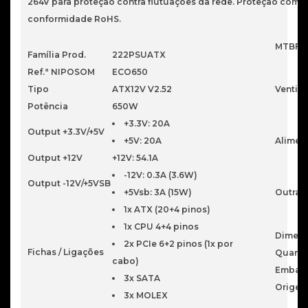
264V para proteção contra flutuações da rede. Proteção comp
conformidade RoHS.
MTBF
Família Prod.
222PSUATX
Ref.ª NIPOSOM
ECO650
Tipo
ATX12V V2.52
Ventila
Potência
650W
+3.3V: 20A
Output +3.3V/+5V
+5V: 20A
Alimen
Output +12V
+12V: 54.1A
-12V: 0.3A (3.6W)
Output -12V/+5VSB
+5Vsb: 3A (15W)
Outras 
1x ATX (20+4 pinos)
1x CPU 4+4 pinos
Dimen
2x PCIe 6+2 pinos (1x por
Fichas / Ligações
Quanti
cabo)
Embal
3x SATA
Orige
3x MOLEX