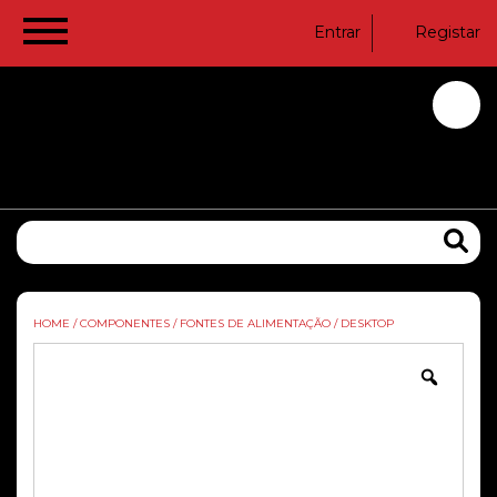
Entrar
Registar
HOME
/
COMPONENTES
/
FONTES DE ALIMENTAÇÃO
/
DESKTOP
Zoom