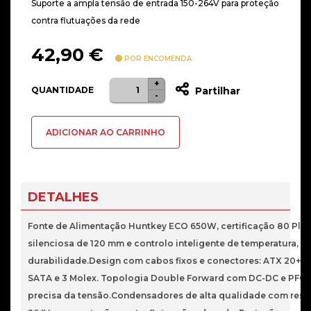
Suporte a ampla tensão de entrada 150-264V para proteção
contra flutuações da rede
42,90
€
POR ENCOMENDA
+
Quantidade
QUANTIDADE
Partilhar
-
de
Fonte
ADICIONAR AO CARRINHO
Alimentação
ATX
HUNTKEY
ECO
DETALHES
650W
54.1A
Fonte de Alimentação Huntkey ECO 650W, certificação 80 Plus 
80plus
silenciosa de 120 mm e controlo inteligente de temperatura, g
durabilidade.Design com cabos fixos e conectores: ATX 20+4 pi
SATA e 3 Molex. Topologia Double Forward com DC-DC e PFC A
precisa da tensão.Condensadores de alta qualidade com resist