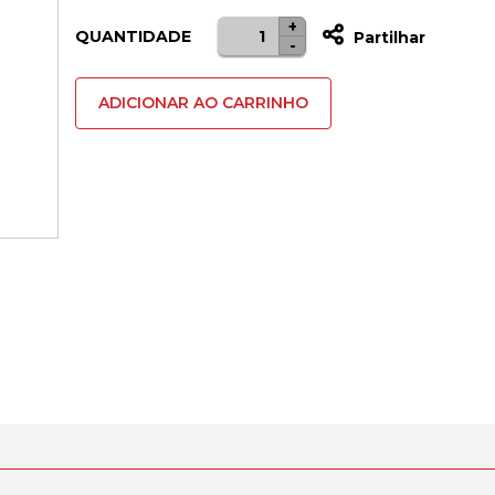
+
Quantidade
QUANTIDADE
Partilhar
-
de
HP
ADICIONAR AO CARRINHO
920XL
MAGENTA
OFFICEJET
INK
CARTRIDGE