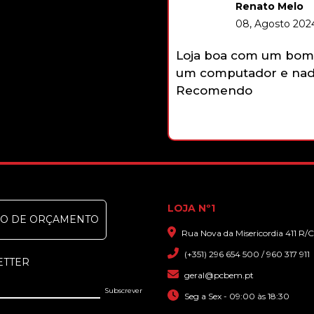
Renato Melo
08, Agosto 2024
Loja boa com um bom 
um computador e nada
Recomendo
LOJA Nº1
DO DE ORÇAMENTO
Rua Nova da Misericordia 411 R/C
(+351) 296 654 500 / 960 317 911
ETTER
geral@pcbem.pt
Seg a Sex - 09:00 às 18:30