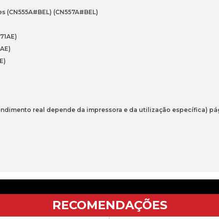
ies (CN555A#BEL) (CN557A#BEL)
971AE)
2AE)
E)
ndimento real depende da impressora e da utilização específica) pá
RECOMENDAÇÕES