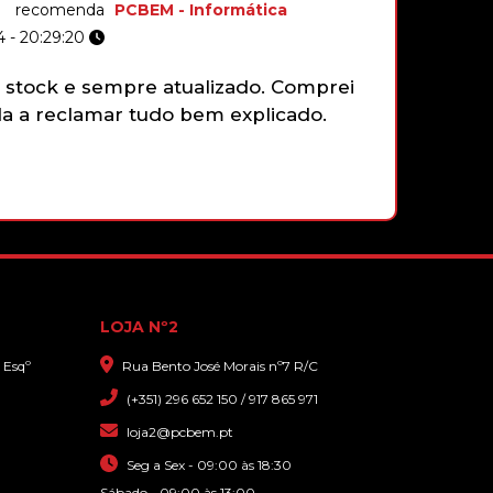
recomenda
PCBEM - Informática
 - 20:29:20
18,90€
stock e sempre atualizado. Comprei
Não tenh
HP 21 XL PRETO
 a reclamar tudo bem explicado.
gamepad 
funciona
faziam e
que sim,
44,40€
com gran
LOJA Nº2
 Esqº
Rua Bento José Morais nº7 R/C
(+351) 296 652 150 / 917 865 971
loja2@pcbem.pt
Seg a Sex - 09:00 às 18:30
Sábado - 09:00 às 13:00