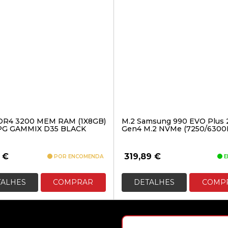
DR4 3200 MEM RAM (1X8GB)
M.2 Samsung 990 EVO Plus
PG GAMMIX D35 BLACK
Gen4 M.2 NVMe (7250/6300
0
€
319,89
€
POR ENCOMENDA
E
TALHES
COMPRAR
DETALHES
COMP