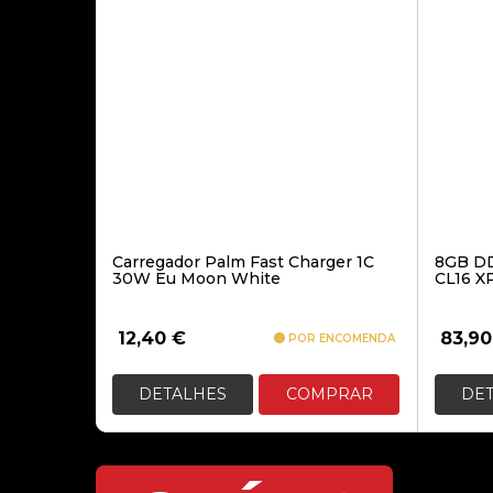
Carregador Palm Fast Charger 1C
8GB D
30W Eu Moon White
CL16 X
12,40
€
83,9
POR ENCOMENDA
DETALHES
COMPRAR
DE