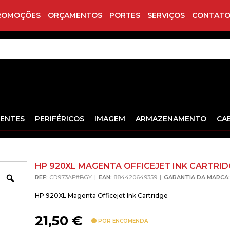
ROMOÇÕES
ORÇAMENTOS
PORTES
SERVIÇOS
CONTATO
ENTES
PERIFÉRICOS
IMAGEM
ARMAZENAMENTO
CA
HP 920XL MAGENTA OFFICEJET INK CARTRID
Zoom
REF:
CD973AE#BGY
EAN:
884420649359
GARANTIA DA MARCA:
HP 920XL Magenta Officejet Ink Cartridge
21,50
€
POR ENCOMENDA