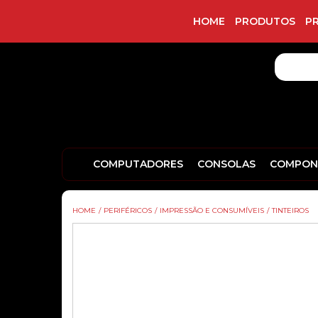
HOME
PRODUTOS
P
COMPUTADORES
CONSOLAS
COMPON
HOME
/
PERIFÉRICOS
/
IMPRESSÃO E CONSUMÍVEIS
/
TINTEIROS