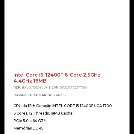
Intel Core i5-12400F 6-Core 2.5GHz
4.4GHz 18MB
REF:
BX8071512400F
EAN:
5032037237758
GARANTIA DA MARCA:
3 ANOS
CPU da 12th Geração INTEL CORE I5 12400F LGA 1700
6 Cores, 12 Threads, 18MB Cache
PCIe 5.0 a 64 GT/s
Memórias DDR5