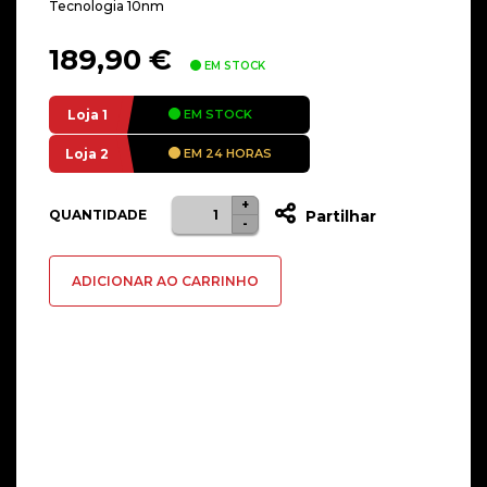
Tecnologia 10nm
189,90
€
EM STOCK
Loja 1
EM STOCK
Loja 2
EM 24 HORAS
+
Quantidade
QUANTIDADE
Partilhar
-
de
Intel
ADICIONAR AO CARRINHO
Core
i5-
12400F
6-
Core
2.5GHz
4.4GHz
18MB