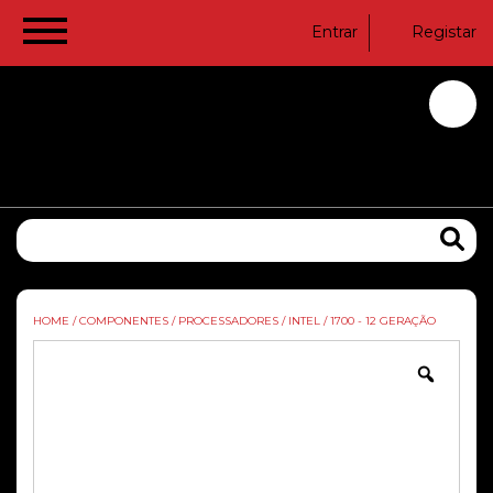
Entrar
Registar
HOME
/
COMPONENTES
/
PROCESSADORES
/
INTEL
/
1700 - 12 GERAÇÃO
Zoom