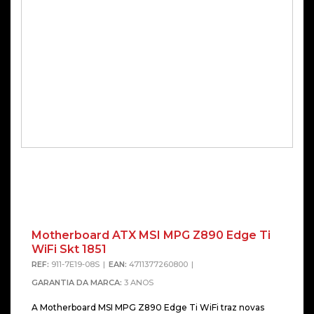
Motherboard ATX MSI MPG Z890 Edge Ti
WiFi Skt 1851
REF:
911-7E19-08S
EAN:
4711377260800
GARANTIA DA MARCA:
3 ANOS
A Motherboard MSI MPG Z890 Edge Ti WiFi traz novas