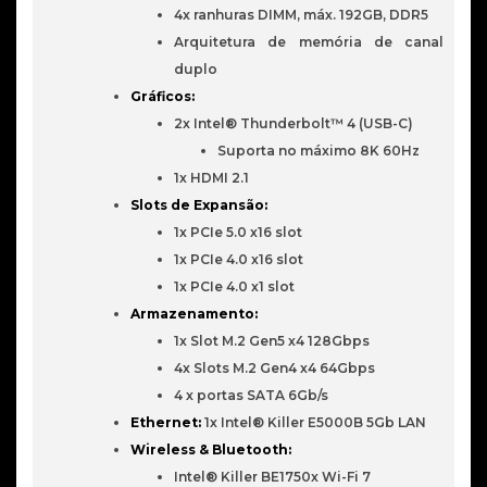
4x ranhuras DIMM, máx. 192GB, DDR5
Arquitetura de memória de canal
duplo
Gráficos:
2x Intel® Thunderbolt™ 4 (USB-C)
Suporta no máximo 8K 60Hz
1x HDMI 2.1
Slots de Expansão:
1x PCIe 5.0 x16 slot
1x PCIe 4.0 x16 slot
1x PCIe 4.0 x1 slot
Armazenamento:
1x Slot M.2 Gen5 x4 128Gbps
4x Slots M.2 Gen4 x4 64Gbps
4 x portas SATA 6Gb/s
Ethernet:
1x Intel® Killer E5000B 5Gb LAN
Wireless & Bluetooth:
Intel® Killer BE1750x Wi-Fi 7