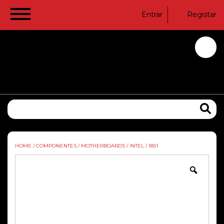
Entrar
Registar
HOME
/
COMPONENTES
/
MOTHERBOARDS
/
INTEL
/
1851
Zoom