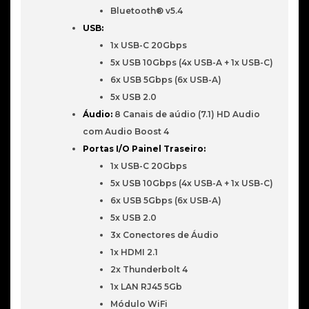
Bluetooth® v5.4
USB:
1x USB-C 20Gbps
5x USB 10Gbps (4x USB-A + 1x USB-C)
6x USB 5Gbps (6x USB-A)
5x USB 2.0
Áudio:
8 Canais de aúdio (7.1) HD Audio
com Audio Boost 4
Portas I/O Painel Traseiro:
1x USB-C 20Gbps
5x USB 10Gbps (4x USB-A + 1x USB-C)
6x USB 5Gbps (6x USB-A)
5x USB 2.0
3x Conectores de Áudio
1x HDMI 2.1
2x Thunderbolt 4
1x LAN RJ45 5Gb
Módulo WiFi