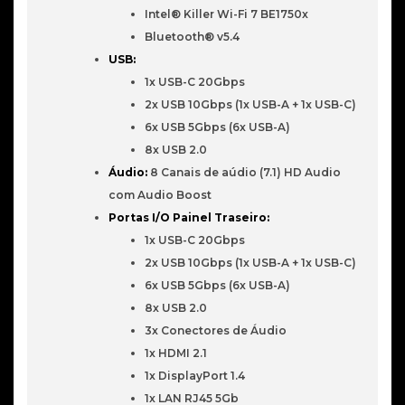
Intel® Killer Wi-Fi 7 BE1750x
Bluetooth® v5.4
USB:
1x USB-C 20Gbps
2x USB 10Gbps (1x USB-A + 1x USB-C)
6x USB 5Gbps (6x USB-A)
8x USB 2.0
Áudio:
8 Canais de aúdio (7.1) HD Audio
com Audio Boost
Portas I/O Painel Traseiro:
1x USB-C 20Gbps
2x USB 10Gbps (1x USB-A + 1x USB-C)
6x USB 5Gbps (6x USB-A)
8x USB 2.0
3x Conectores de Áudio
1x HDMI 2.1
1x DisplayPort 1.4
1x LAN RJ45 5Gb