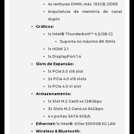
4x ranhuras DIMM, máx. 192GB, DDR5
Arquitetura de memória de canal
duplo
Gráficos:
1x Intel® Thunderbolt™ 4 (USB-C)
Suporta no máximo 8K 60Hz
1x HDMI 2.1
1x DisplayPort 1.4
Slots de Expansão:
1x PCIe 5.0 x16 slot
2x PCIe 4.0 x16 slots
1x PCIe 4.0 x1 slot
Armazenamento:
1x Slot M.2 Gen5 x4 128Gbps
3x Slots M.2 Gen4 x4 64Gbps
4 x portas SATA 6Gb/s
Ethernet:
1x Intel® Killer E5000B 5G LAN
Wireless & Bluetooth: