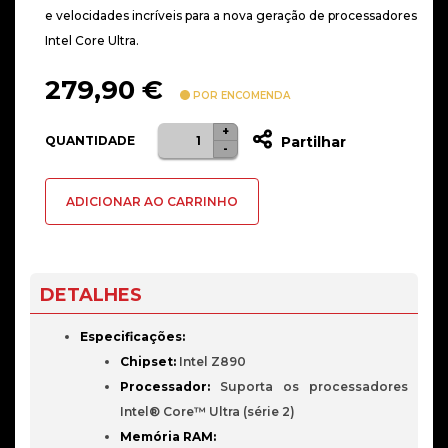
e velocidades incríveis para a nova geração de processadores
Intel Core Ultra.
279,90
€
POR ENCOMENDA
+
Quantidade
QUANTIDADE
Partilhar
-
de
Motherboard
ADICIONAR AO CARRINHO
ATX
MSI
Z890
Gaming
DETALHES
Plus
WiFi
Especificações:
Skt
Chipset:
Intel Z890
1851
Processador:
Suporta os processadores
Intel® Core™ Ultra (série 2)
Memória RAM: