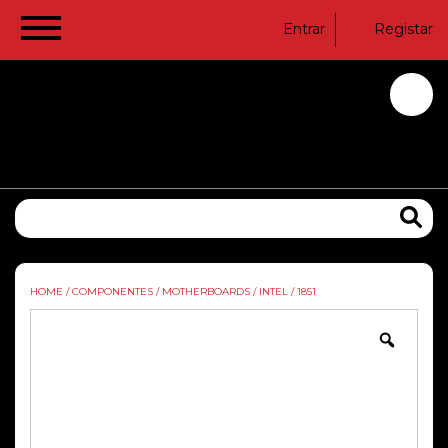
Entrar
Registar
HOME
/
COMPONENTES
/
MOTHERBOARDS
/
INTEL
/
1851
Zoom