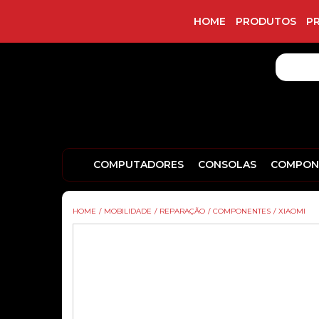
HOME
PRODUTOS
P
COMPUTADORES
CONSOLAS
COMPON
HOME
/
MOBILIDADE
/
REPARAÇÃO
/
COMPONENTES
/
XIAOMI