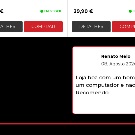
€
29,90
€
EM STOCK
E
TALHES
COMPRAR
DETALHES
COMP
Renato Melo
08, Agosto 2024
Loja boa com um bom 
um computador e nada
Recomendo