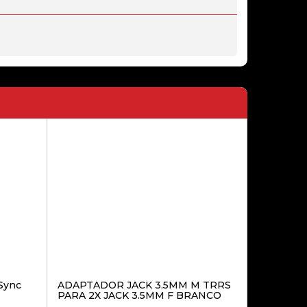
39,00€
TAMPA TRASEIRA XIAOMI REDMI
NOTE 9 PRO (M2003J6B2G) GRAY
29,00€
LENTE DE CAMERA XIAOMI
REDMI NOTE 8 E 8T ORIGINAL
39,00€
BOARD DE CARGA XIAOMI POCO
X3 / X3 NFC / X3 PRO
Sync
ADAPTADOR JACK 3.5MM M TRRS
PARA 2X JACK 3.5MM F BRANCO