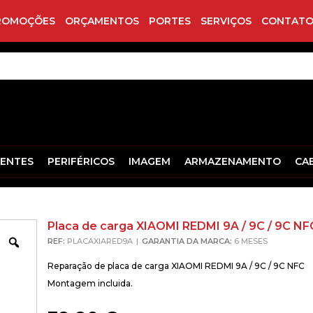
ROMOÇÕES
ORÇAMENTOS
PORTES
SERVIÇOS
CONTATO
ENTES
PERIFÉRICOS
IMAGEM
ARMAZENAMENTO
CA
Placa de carga XIAOMI REDMI 9A / 9C / 9C NF
Zoom
REF:
PLACAXIARED9A
GARANTIA DA MARCA:
6 MESES
Reparação de placa de carga XIAOMI REDMI 9A / 9C / 9C NFC
Montagem incluida.