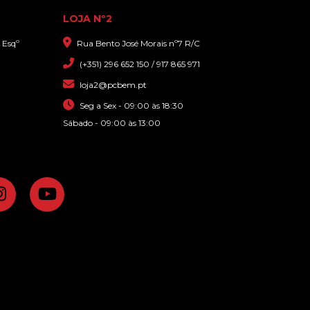
LOJA Nº2
 Esqº
Rua Bento José Morais nº7 R/C
(+351) 296 652 150 / 917 865 971
29,90€
loja2@pcbem.pt
PLACA USB XIAOMI REDMI 5
Seg a Sex - 09:00 às 18:30
PLUS
Sábado - 09:00 às 13:00
39,00€
MADE IN PCBEM HOSTING BY: