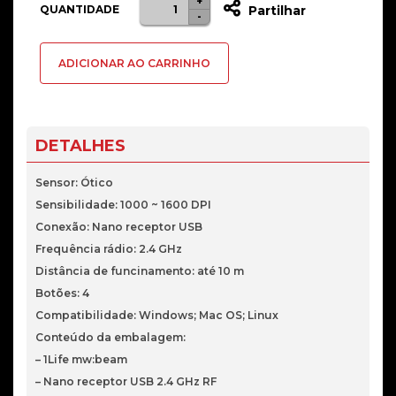
+
Quantidade
QUANTIDADE
Partilhar
-
de
Rato
ADICIONAR AO CARRINHO
1Life
mw:beam
Sem
Fios
DETALHES
Sensor: Ótico
Sensibilidade: 1000 ~ 1600 DPI
Conexão: Nano receptor USB
Frequência rádio: 2.4 GHz
Distância de funcinamento: até 10 m
Botões: 4
Compatibilidade: Windows; Mac OS; Linux
Conteúdo da embalagem:
– 1Life mw:beam
– Nano receptor USB 2.4 GHz RF