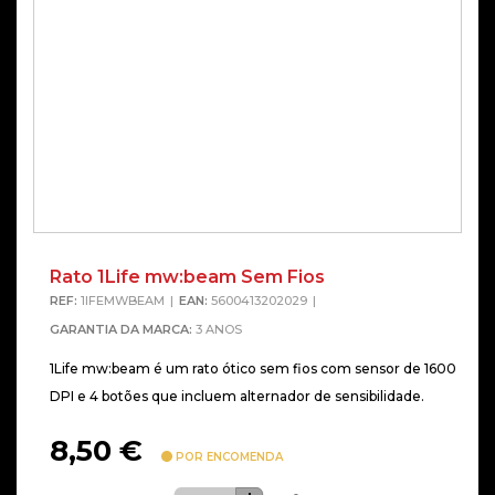
Rato 1Life mw:beam Sem Fios
REF:
1IFEMWBEAM
EAN:
5600413202029
GARANTIA DA MARCA:
3 ANOS
1Life mw:beam é um rato ótico sem fios com sensor de 1600
DPI e 4 botões que incluem alternador de sensibilidade.
8,50
€
POR ENCOMENDA