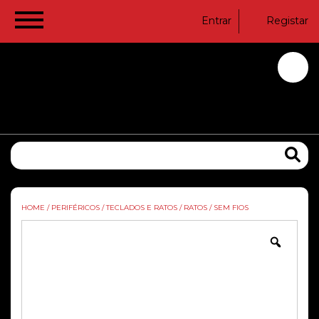
Entrar
Registar
HOME
/
PERIFÉRICOS
/
TECLADOS E RATOS
/
RATOS
/
SEM FIOS
Zoom