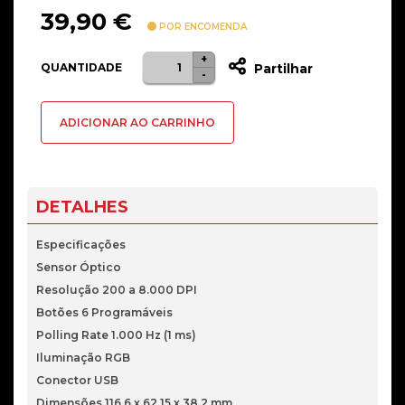
39,90
€
POR ENCOMENDA
+
Quantidade
QUANTIDADE
Partilhar
-
de
Rato
ADICIONAR AO CARRINHO
Logitech
G203
Lightsync
Gaming
DETALHES
-
Lilás
Especificações
Sensor Óptico
Resolução 200 a 8.000 DPI
Botões 6 Programáveis
Polling Rate 1.000 Hz (1 ms)
Iluminação RGB
Conector USB
Dimensões 116,6 x 62,15 x 38,2 mm