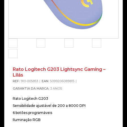
Rato Logitech G203 Lightsync Gaming –
Alterna
Lilás
REF:
910-005853
EAN:
5099206089815
GARANTIA DA MARCA:
3 ANOS
Rato Logitech G203
Sensibilidade ajustável de 200 a 8000 DPI
6 botões programáveis
Iluminação RGB