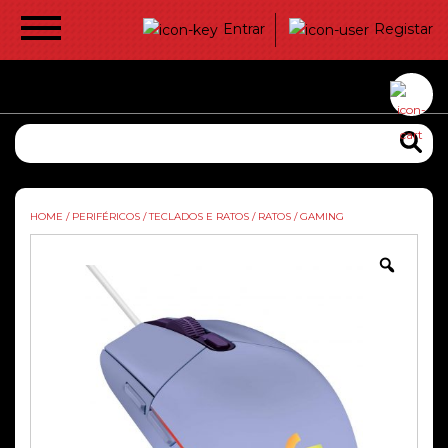
Entrar
Registar
HOME
/
PERIFÉRICOS
/
TECLADOS E RATOS
/
RATOS
/
GAMING
Zoom