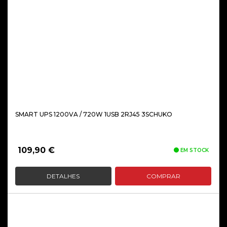
SMART UPS 1200VA / 720W 1USB 2RJ45 3SCHUKO
109,90
€
EM STOCK
DETALHES
COMPRAR