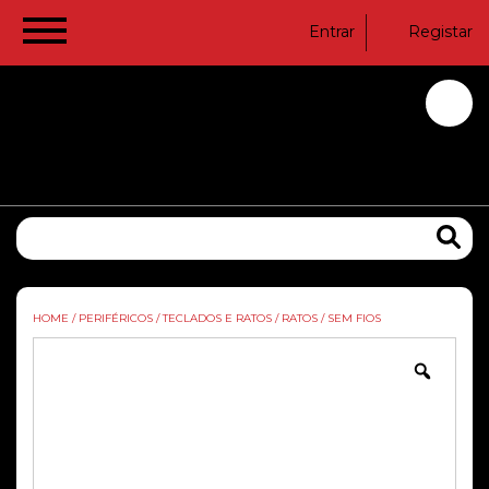
Entrar
Registar
HOME
/
PERIFÉRICOS
/
TECLADOS E RATOS
/
RATOS
/
SEM FIOS
Zoom