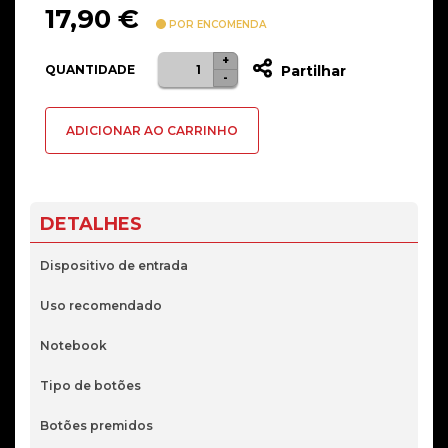
17,90
€
POR ENCOMENDA
+
Quantidade
QUANTIDADE
Partilhar
-
de
Rato
ADICIONAR AO CARRINHO
Logitech
M185
Wireless
Azul
DETALHES
Dispositivo de entrada
Uso recomendado
Notebook
Tipo de botões
Botões premidos