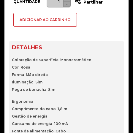
QUANTIDADE
Partilhar
-
de
Rato
ADICIONAR AO CARRINHO
Mars
Gaming
MMPROP
RGB
DETALHES
32000
DPI
Coloração de superfície Monocromático
Rosa
Cor Rosa
Forma Mão direita
Iluminação Sim
Pega de borracha Sim
Ergonomia
Comprimento do cabo 1,8 m
Gestão de energia
Consumo de energia 100 mA
Fonte de alimentação Cabo