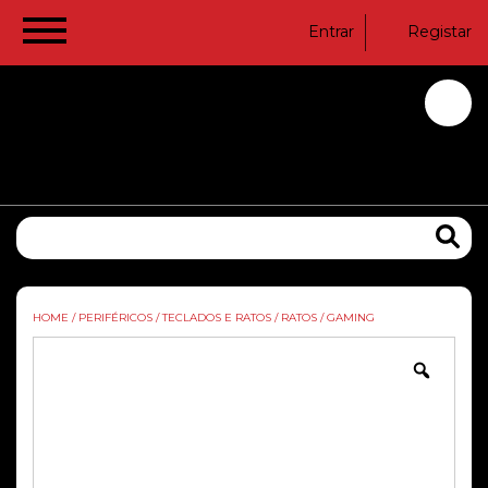
Entrar
Registar
HOME
/
PERIFÉRICOS
/
TECLADOS E RATOS
/
RATOS
/
GAMING
Zoom