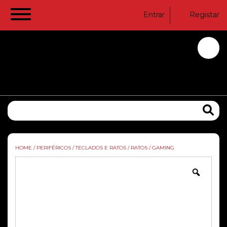
Entrar
Registar
HOME
/
PERIFÉRICOS
/
TECLADOS E RATOS
/
RATOS
/
GAMING
Zoom