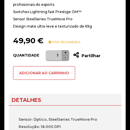
profissionais do esports
Switches Lightning fast Prestige OM™
Sensor SteelSeries TrueMove Pro
Design mate ultra-leve e texturizado de 69g
49,90
€
POR ENCOMENDA
+
Quantidade
QUANTIDADE
Partilhar
-
de
Rato
ADICIONAR AO CARRINHO
Óptico
Steelseries
Prime
Pro
DETALHES
Series
Gaming
18000DPI
Sensor: Óptico, SteelSeries TrueMove Pro
Resolução: 18.000 DPI