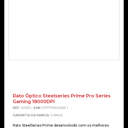
Rato Óptico Steelseries Prime Pro Series
Gaming 18000DPI
REF:
62533
EAN:
5707119040365
GARANTIA DA MARCA:
3 ANOS
Rato SteelSeries Prime desenvolvido com os melhores