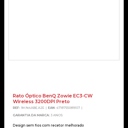
Rato Óptico BenQ Zowie EC3-CW
Wireless 3200DPI Preto
REF:
9H.N4ABE.A2E
EAN:
4718755089107
GARANTIA DA MARCA:
3 ANOS
Design sem fios com recetor melhorado