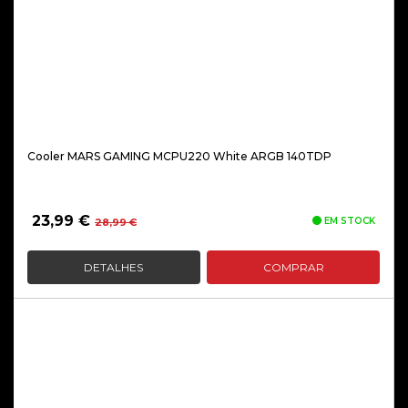
Cooler MARS GAMING MCPU220 White ARGB 140TDP
O
O
23,99
€
EM STOCK
28,99
€
preço
preço
original
atual
DETALHES
COMPRAR
era:
é:
28,99 €.
23,99 €.