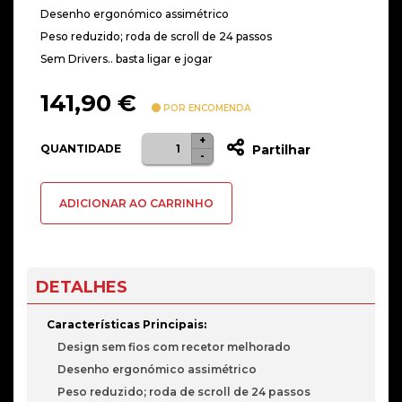
Desenho ergonómico assimétrico
Peso reduzido; roda de scroll de 24 passos
Sem Drivers.. basta ligar e jogar
141,90
€
POR ENCOMENDA
+
Quantidade
QUANTIDADE
Partilhar
-
de
Rato
ADICIONAR AO CARRINHO
Óptico
BenQ
Zowie
EC3-
DETALHES
CW
Wireless
Características Principais:
3200DPI
Design sem fios com recetor melhorado
Preto
Desenho ergonómico assimétrico
Peso reduzido; roda de scroll de 24 passos