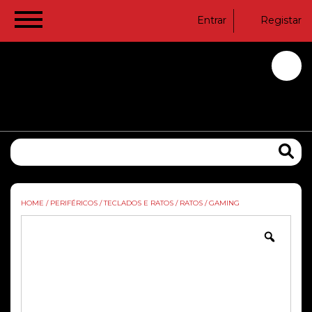
Entrar
Registar
HOME
/
PERIFÉRICOS
/
TECLADOS E RATOS
/
RATOS
/
GAMING
Zoom