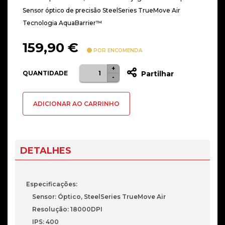
Sensor óptico de precisão SteelSeries TrueMove Air
Tecnologia AquaBarrier™
159,90
€
POR ENCOMENDA
+
Quantidade
QUANTIDADE
Partilhar
-
de
Rato
ADICIONAR AO CARRINHO
Steelseries
Aerox
9
Wireless
DETALHES
Especificações:
Sensor: Óptico, SteelSeries TrueMove Air
Resolução: 18000DPI
IPS: 400