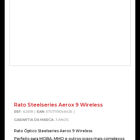
Rato Steelseries Aerox 9 Wireless
Alterna
REF:
62618
EAN:
5707119046435
GARANTIA DA MARCA:
3 ANOS
Rato Óptico Steelseries Aerox 9 Wireless
Perfeito para MOBA, MMO e outros jogos mais complexos