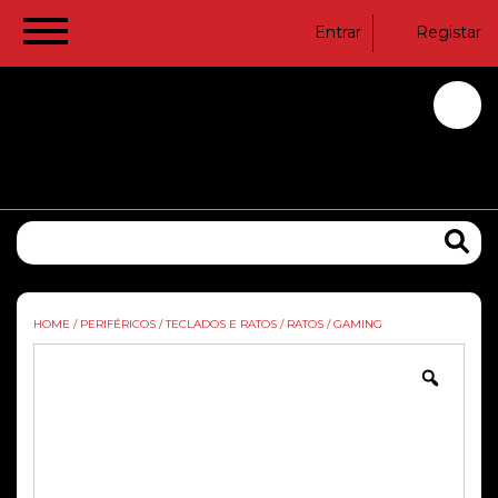
Entrar
Registar
HOME
/
PERIFÉRICOS
/
TECLADOS E RATOS
/
RATOS
/
GAMING
Zoom