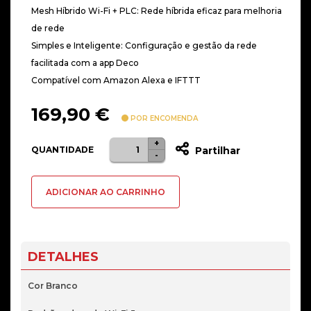
Mesh Híbrido Wi-Fi + PLC: Rede híbrida eficaz para melhoria
de rede
Simples e Inteligente: Configuração e gestão da rede
facilitada com a app Deco
Compatível com Amazon Alexa e IFTTT
169,90
€
POR ENCOMENDA
+
Quantidade
QUANTIDADE
Partilhar
-
de
Router
ADICIONAR AO CARRINHO
TP-
Link
AC1200
Mesh
DETALHES
WIFI
6
Cor Branco
System