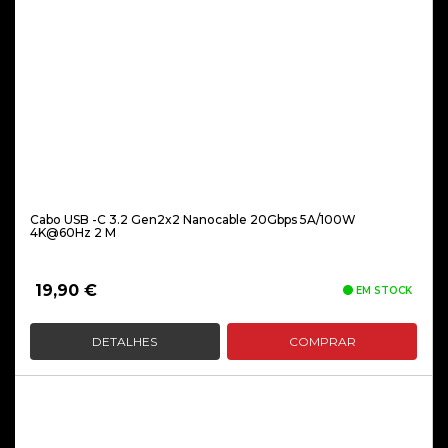
Cabo USB -C 3.2 Gen2x2 Nanocable 20Gbps 5A/100W
4K@60Hz 2 M
19,90
€
EM STOCK
DETALHES
COMPRAR