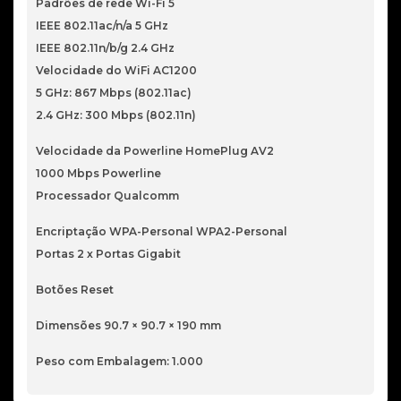
Padrões de rede Wi-Fi 5
+
IEEE 802.11ac/n/a 5 GHz
Powerline
IEEE 802.11n/b/g 2.4 GHz
AV1000
Velocidade do WiFi AC1200
5 GHz: 867 Mbps (802.11ac)
2.4 GHz: 300 Mbps (802.11n)
Velocidade da Powerline HomePlug AV2
1000 Mbps Powerline
Processador Qualcomm
Encriptação WPA-Personal WPA2-Personal
Portas 2 x Portas Gigabit
Botões Reset
Dimensões 90.7 × 90.7 × 190 mm
Peso com Embalagem: 1.000