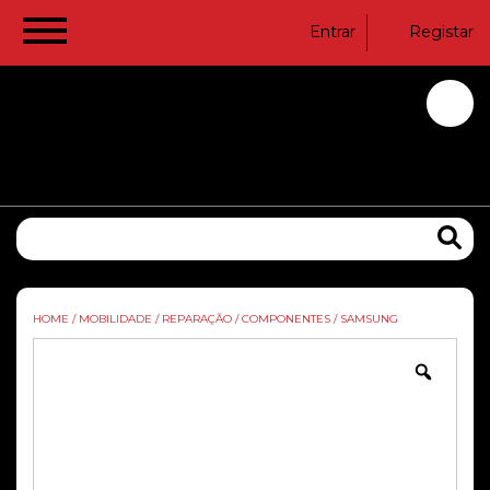
Entrar
Registar
HOME
/
MOBILIDADE
/
REPARAÇÃO
/
COMPONENTES
/
SAMSUNG
Zoom