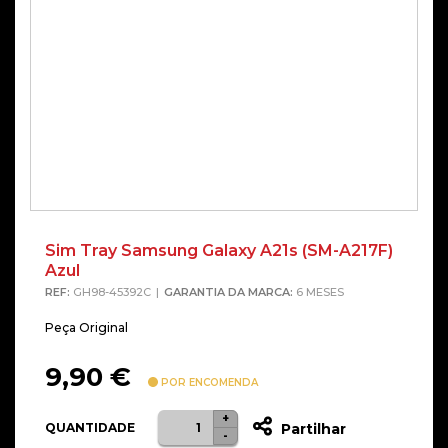
Sim Tray Samsung Galaxy A21s (SM-A217F)
Azul
REF:
GH98-45392C
GARANTIA DA MARCA:
6 MESES
Peça Original
9,90
€
POR ENCOMENDA
+
Quantidade
QUANTIDADE
Partilhar
-
de