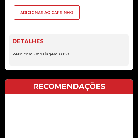
Sim
ADICIONAR AO CARRINHO
Tray
Samsung
Galaxy
A21s
DETALHES
(SM-
A217F)
Peso com Embalagem: 0.150
Azul
RECOMENDAÇÕES