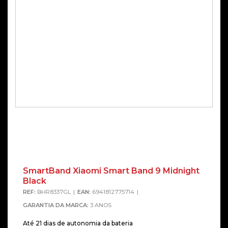
SmartBand Xiaomi Smart Band 9 Midnight
Alterna
Black
REF:
BHR8337GL
EAN:
6941812775714
GARANTIA DA MARCA:
3 ANOS
Até 21 dias de autonomia da bateria