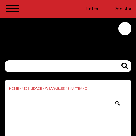
Entrar
Registar
HOME
/
MOBILIDADE
/
WEARABLES
/
SMARTBAND
Zoom