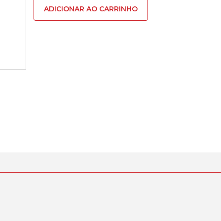
Tampa
ADICIONAR AO CARRINHO
Tras
Huawei
Mate
20
Lite
Preto
Original