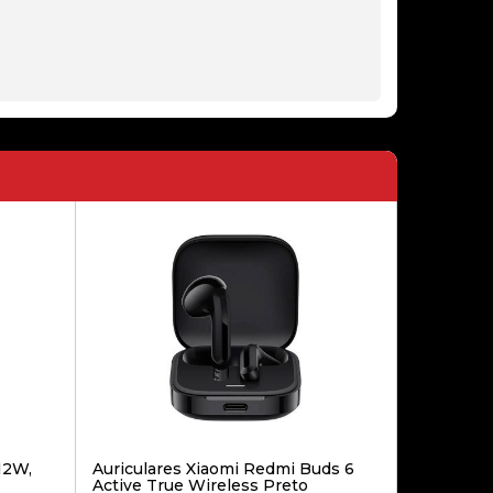
12,90€
PLACA DE CARGA USB HUAWEI
P SMART 2019 (POT-L21 POT-LX1)
19,90€
PLACA USB DE CARREGAMENTO
HUAWEI Y6 2018 Y6 PRIME 2018
ORIG
18,90€
TAMPA TRASEIRA HUAWEI P20
LITE BLACK
12W,
Auriculares Xiaomi Redmi Buds 6
Active True Wireless Preto