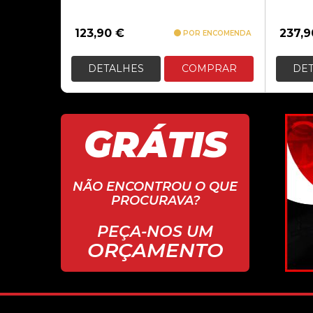
123,90
€
237,
POR ENCOMENDA
DETALHES
COMPRAR
DE
GRÁTIS
Ren
08, 
NÃO ENCONTROU O QUE
Loja boa com
PROCURAVA?
um computado
Recomendo
PEÇA-NOS UM
ORÇAMENTO