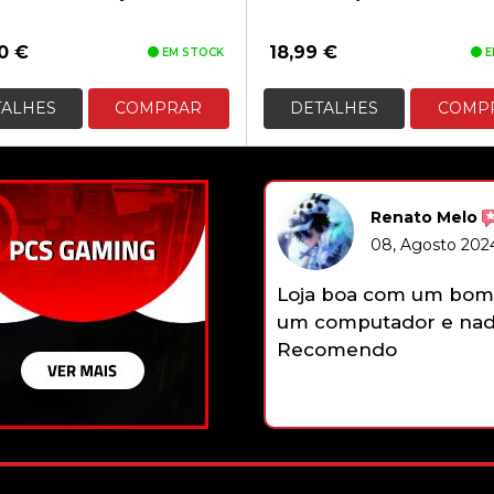
90
€
18,99
€
EM STOCK
E
TALHES
COMPRAR
DETALHES
COMP
ato Melo
recomenda
PCBEM - Informática
Agosto 2024 - 20:29:20
 um bom stock e sempre atualizado. Comprei
r e nada a reclamar tudo bem explicado.