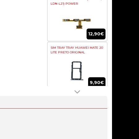
12,90€
SIM TRAY TRAY HUAWEI MATE 20
LITE PRETO ORIGINAL
9,90€
CAMERA TRASEIRA HUAWEI P
SMART+ 2019
34,90€
FLEX ON/OFF E VOLUME HUAWEI
Y7 2018 (LDN-L01, LDN-L21)