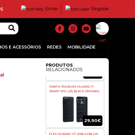
Entrar
Registar
TAMPA TRAS HUAWEI MATE 10
S
LITE PRETA ORIGINAL
32,90€
BOS E ACESSÓRIOS
REDES
MOBILIDADE
TAMPA TRASEIRA HUAWEI P
SMART (FIG-L31) BLACK ORIGINAL
PRODUTOS
RELACIONADOS
al
29,90€
FLEX HUAWEI Y7 2018 (LDN-L01,
LDN-L21) POWER