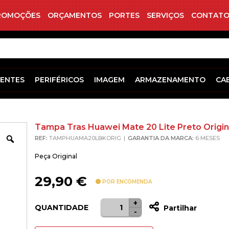
ROMOÇÕES
ORÇAMENTOS
PORTES
SERVIÇOS
CONTATO
ENTES
PERIFÉRICOS
IMAGEM
ARMAZENAMENTO
CA
Tampa Tras Huawei Mate 20 Lite Preto Origin
Zoom
REF:
TAMPHUAMA20LBKORIG
GARANTIA DA MARCA:
6 MESES
Peça Original
29,90
€
POR ENCOMENDA
+
Quantidade
QUANTIDADE
Partilhar
-
de