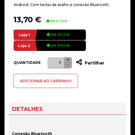
Android. Com teclas de atalho e conexão Bluetooth.
13,70
€
EM STOCK
Loja 1
EM STOCK
Loja 2
EM STOCK
+
Quantidade
QUANTIDADE
Partilhar
-
de
Teclado
ADICIONAR AO CARRINHO
1Life
Slim
Multi-
Device
DETALHES
Bluetooth
PT
Preto
Conexão Bluetooth