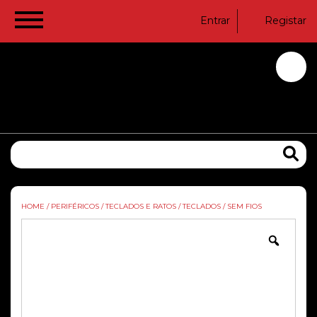
Entrar
Registar
HOME
/
PERIFÉRICOS
/
TECLADOS E RATOS
/
TECLADOS
/
SEM FIOS
Zoom