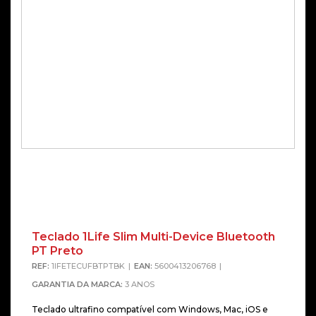
Teclado 1Life Slim Multi-Device Bluetooth
PT Preto
REF:
1IFETECUFBTPTBK
EAN:
5600413206768
GARANTIA DA MARCA:
3 ANOS
Teclado ultrafino compatível com Windows, Mac, iOS e