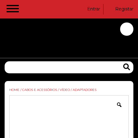
Entrar
Registar
HOME
/
CABOS E ACESSÓRIOS
/
VÍDEO
/
ADAPTADORES
Zoom