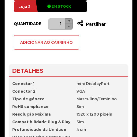
Loja 2
EM STOCK
+
Quantidade
QUANTIDADE
Partilhar
-
de
Adaptador
ADICIONAR AO CARRINHO
Mini-
Display
Port
Para
DETALHES
Vga
Conector 1
mini DisplayPort
Conector 2
VGA
Tipo de género
Masculino/Feminino
RoHS compliance
Sim
Resolução Máxima
1920 x 1200 pixels
Compatibilidade Plug & Play
Sim
Profundidade da Unidade
4 cm