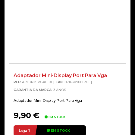
Adaptador Mini-Display Port Para Vga
REF:
A-MDPM-VGAF-01
EAN:
8716309086301
GARANTIA DA MARCA:
3 ANOS
Adaptador Mini-Display Port Para Vga
9,90
€
EM STOCK
Loja 1
EM STOCK