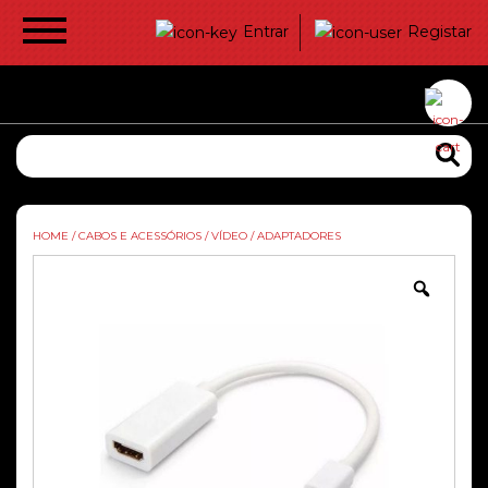
Entrar
Registar
HOME
/
CABOS E ACESSÓRIOS
/
VÍDEO
/
ADAPTADORES
Zoom