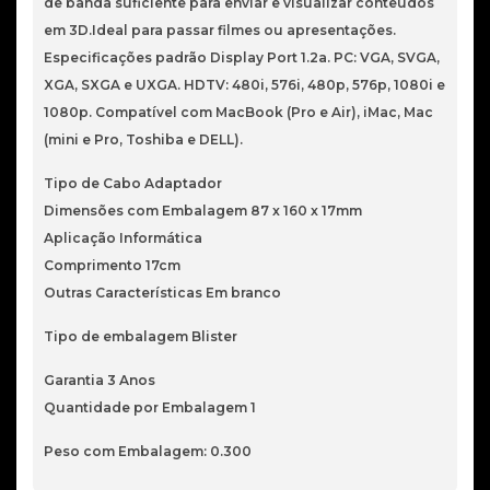
de banda suficiente para enviar e visualizar conteúdos
em 3D.Ideal para passar filmes ou apresentações.
Especificações padrão Display Port 1.2a. PC: VGA, SVGA,
XGA, SXGA e UXGA. HDTV: 480i, 576i, 480p, 576p, 1080i e
1080p. Compatível com MacBook (Pro e Air), iMac, Mac
(mini e Pro, Toshiba e DELL).
Tipo de Cabo Adaptador
Dimensões com Embalagem 87 x 160 x 17mm
Aplicação Informática
Comprimento 17cm
Outras Características Em branco
Tipo de embalagem Blister
Garantia 3 Anos
Quantidade por Embalagem 1
Peso com Embalagem: 0.300