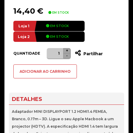
14,40
€
EM STOCK
Loja 1
EM STOCK
Loja 2
EM STOCK
+
Quantidade
Alternative:
QUANTIDADE
Partilhar
-
de
ADP.
ADICIONAR AO CARRINHO
MINI
DISPLAYPORT
1.2HDMI1.4
FEMEA,
DETALHES
BRANCO,
0.17M,
Adaptador MINI DISPLAYPORT 1.2 HDMI1.4 FEMEA,
3D
Branco, 0.17m – 3D. Ligue o seu Apple Macbook a um
projector (HDTV). A especificação HDMI 1.4 tem largura