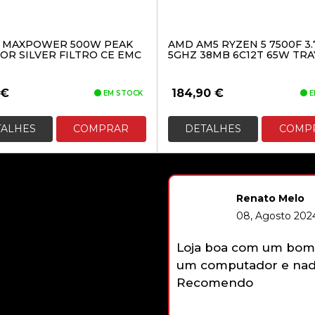
X MAXPOWER 500W PEAK
AMD AM5 RYZEN 5 7500F 3.
OR SILVER FILTRO CE EMC
5GHZ 38MB 6C12T 65W TRA
€
184,90
€
EM STOCK
E
TALHES
COMPRAR
DETALHES
COMP
Renato Melo
08, Agosto 2024
Loja boa com um bom 
um computador e nada
Recomendo