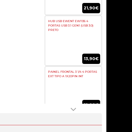
21,90€
HUB USB EWENT EW1136 4
PORTAS USB 3.1 GEN1 (USB 3.0)
PRETO
13,90€
PAINEL FRONTAL 3 1/4 4 PORTAS
EXT TIPO A 1X20PIN INT
12,90€
HUB USB 3.0 NANOCABLE 4X USB
3.0 USB-A/M-USB 3.0/F PRETO