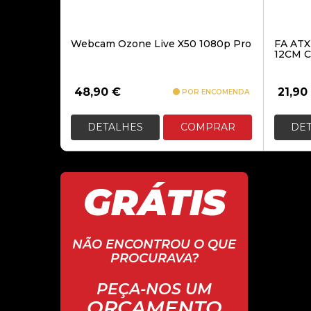
Webcam Ozone Live X50 1080p Pro
FA AT
12CM C
48,90
€
21,90
POR ENCOMENDA
DETALHES
COMPRAR
DE
GRÁTIS
NÃO ENCONTROU O QUE
PROCURAVA?
PEÇA-NOS UM
ORÇAMENTO