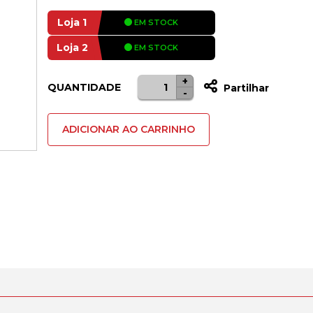
Loja 1
EM STOCK
Loja 2
EM STOCK
+
Quantidade
QUANTIDADE
Partilhar
-
de
1Life
ADICIONAR AO CARRINHO
USB:hub4
USB
3.0