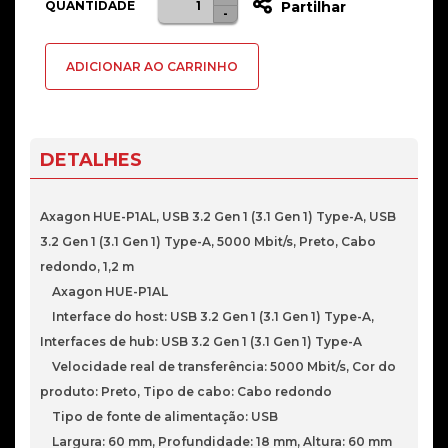
QUANTIDADE
Partilhar
-
de
HUB
ADICIONAR AO CARRINHO
4x
USB
AXAGON
HUE-
DETALHES
P1AL
USB
Axagon HUE-P1AL, USB 3.2 Gen 1 (3.1 Gen 1) Type-A, USB
3.2
3.2 Gen 1 (3.1 Gen 1) Type-A, 5000 Mbit/s, Preto, Cabo
Gen
redondo, 1,2 m
micro
Axagon HUE-P1AL
USB
Interface do host: USB 3.2 Gen 1 (3.1 Gen 1) Type-A,
Interfaces de hub: USB 3.2 Gen 1 (3.1 Gen 1) Type-A
Velocidade real de transferência: 5000 Mbit/s, Cor do
produto: Preto, Tipo de cabo: Cabo redondo
Tipo de fonte de alimentação: USB
Largura: 60 mm, Profundidade: 18 mm, Altura: 60 mm