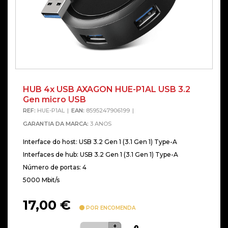
HUB 4x USB AXAGON HUE-P1AL USB 3.2
Alterna
Gen micro USB
REF:
HUE-P1AL
EAN:
8595247906199
GARANTIA DA MARCA:
3 ANOS
Interface do host: USB 3.2 Gen 1 (3.1 Gen 1) Type-A
Interfaces de hub: USB 3.2 Gen 1 (3.1 Gen 1) Type-A
Número de portas: 4
5000 Mbit/s
17,00
€
POR ENCOMENDA
+
Quantidade