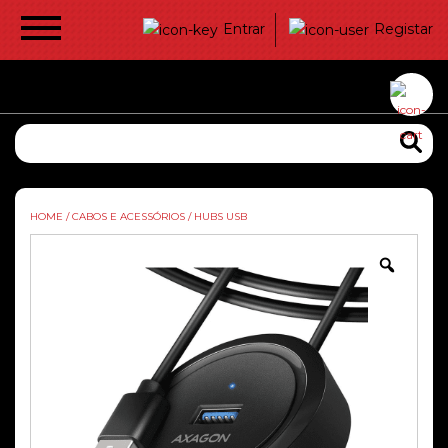
Entrar
Registar
HOME
/
CABOS E ACESSÓRIOS
/
HUBS USB
Zoom