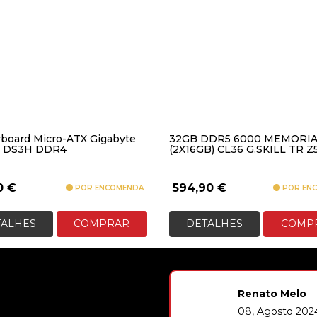
board Micro-ATX Gigabyte
32GB DDR5 6000 MEMORI
 DS3H DDR4
(2X16GB) CL36 G.SKILL TR Z
0
€
594,90
€
POR ENCOMENDA
POR EN
TALHES
COMPRAR
DETALHES
COMP
Renato Melo
08, Agosto 2024