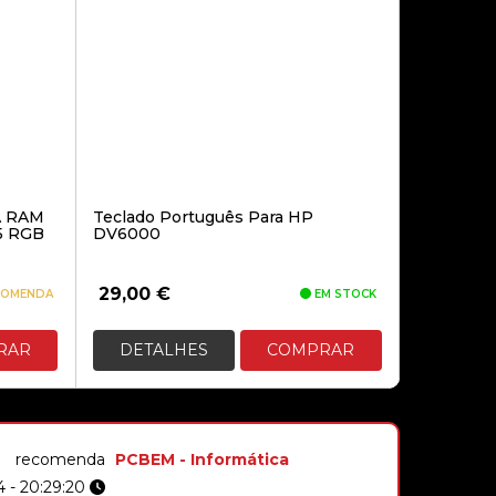
ECOSYS M6030 / M6530 (TK5140K)
BK
14,50€
TONER COMPATÍVEL BROTHER
TN421/TN423/TN426 – MAGENTA
A RAM
Teclado Português Para HP
5 RGB
DV6000
29,00
€
COMENDA
EM STOCK
12,90€
RAR
DETALHES
COMPRAR
TONER COMPATÍVEL XEROX
WORKCENTER 3315/3325 (5K)
recomenda
PCBEM - Informática
55,00€
 - 20:29:20