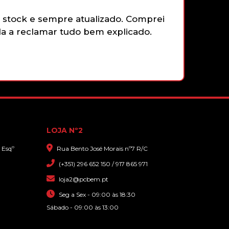
TONER COMPATÍVEL HP 312A
stock e sempre atualizado. Comprei
Não tenh
CF382A – YELLOW
 a reclamar tudo bem explicado.
gamepad 
funciona
faziam e
que sim,
16,50€
com gran
TONER COMPATÍVEL SAMSUNG
CLP360/365/CLX3305 K406
YELLOW
LOJA Nº2
 Esqº
Rua Bento José Morais nº7 R/C
5,90€
(+351) 296 652 150 / 917 865 971
loja2@pcbem.pt
Seg a Sex - 09:00 às 18:30
Sábado - 09:00 às 13:00