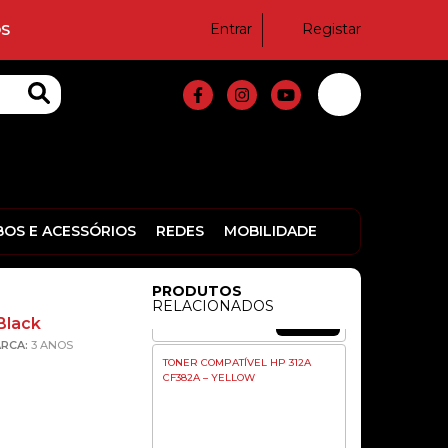
14,50€
Entrar
Registar
S
TONER COMPATÍVEL BROTHER
TN421/TN423/TN426 – MAGENTA
12,90€
TONER COMPATÍVEL XEROX
WORKCENTER 3315/3325 (5K)
BOS E ACESSÓRIOS
REDES
MOBILIDADE
PRODUTOS
RELACIONADOS
55,00€
Black
RCA:
3 ANOS
TONER COMPATÍVEL HP 312A
CF382A – YELLOW