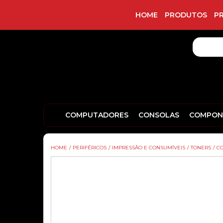
HOME
PRODUTOS
P
COMPUTADORES
CONSOLAS
COMPON
HOME
/
PERIFÉRICOS
/
IMPRESSÃO E CONSUMÍVEIS
/
TONERS
/
CO