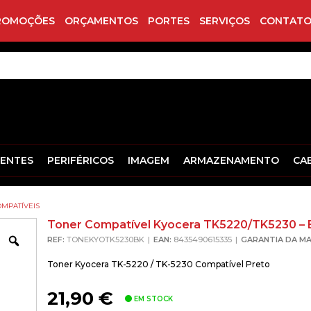
ROMOÇÕES
ORÇAMENTOS
PORTES
SERVIÇOS
CONTATO
ENTES
PERIFÉRICOS
IMAGEM
ARMAZENAMENTO
CA
MPATÍVEIS
Toner Compatível Kyocera TK5220/TK5230 – 
Zoom
REF:
TONEKYOTK5230BK
EAN:
8435490615335
GARANTIA DA MA
Toner Kyocera TK-5220 / TK-5230 Compatível Preto
21,90
€
EM STOCK