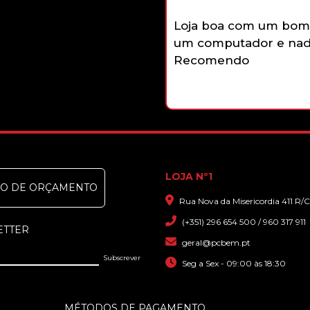
Loja boa com um bom 
um computador e nada
Recomendo
LOJA Nº1
DO DE ORÇAMENTO
Rua Nova da Misericordia 411 R/C
(+351) 296 654 500 / 960 317 911
ETTER
geral@pcbem.pt
Seg a Sex - 09:00 às 18:30
MÉTODOS DE PAGAMENTO