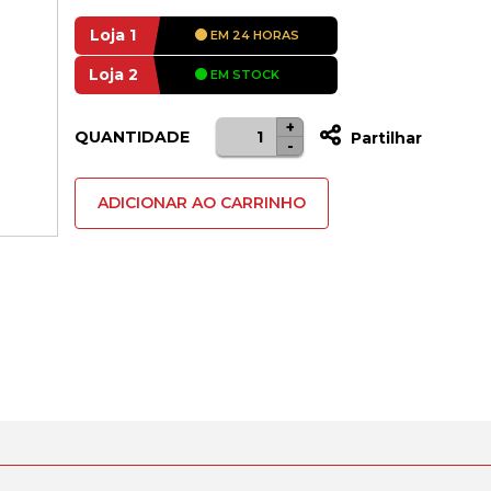
Loja 1
EM 24 HORAS
Loja 2
EM STOCK
+
Quantidade
QUANTIDADE
Partilhar
-
de
Toner
ADICIONAR AO CARRINHO
Compatível
Kyocera
TK5220/TK5230
-
Black