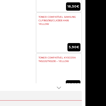
16,50€
TONER COMPATÍVEL SAMSUNG
CLP360/365/CLX3305 K406
YELLOW
5,90€
TONER COMPATÍVEL KYOCERA
TK5220/TK5230 – YELLOW
19,90€
TONER COMPATÍVEL BROTHER
TN2420