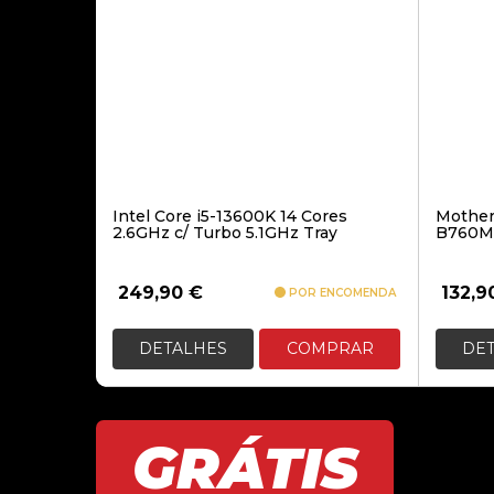
Intel Core i5-13600K 14 Cores
Mother
2.6GHz c/ Turbo 5.1GHz Tray
B760M
249,90
€
132,9
POR ENCOMENDA
DETALHES
COMPRAR
DE
GRÁTIS