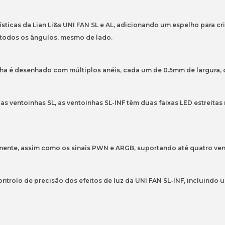
120mm
sticas da Lian Li&s UNI FAN SL e AL, adicionando um espelho para cri
 todos os ângulos, mesmo de lado.
nha é desenhado com múltiplos anéis, cada um de 0.5mm de largura, 
as ventoinhas SL, as ventoinhas SL-INF têm duas faixas LED estreit
mente, assim como os sinais PWN e ARGB, suportando até quatro ven
ntrolo de precisão dos efeitos de luz da UNI FAN SL-INF, incluindo 