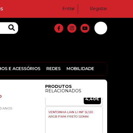
6,90€
Entrar
Registar
S
KIT 4X FAN 120MM MARS GAMING
MF-SI4KIT INFINITY MIRROR
ARGB
31,80€
VENTOINHA EUROTECH FX80
BOS E ACESSÓRIOS
REDES
MOBILIDADE
PWM 80MM 4 PINOS PRETA
PRODUTOS
RELACIONADOS
o
4,40€
3 ANOS
VENTOINHA LIAN LI INF SL120
ARGB PWM PRETO 120MM