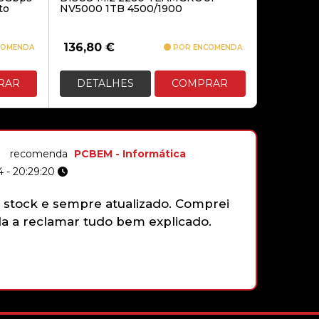
to
NV5000 1TB 4500/1900
136,80
€
COMENDA
POR ENCOMENDA
RAR
DETALHES
COMPRAR
recomenda
PCBEM - Informática
 - 20:29:20
stock e sempre atualizado. Comprei
Não tenh
 a reclamar tudo bem explicado.
gamepad 
funciona
faziam e
que sim,
com gran