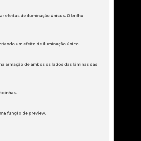
ar efeitos de iluminação únicos. O brilho
12,10€
KIT 3X FAN 120 SLAYER INFINITY
criando um efeito de iluminação único.
MIRROR ARGB REVERSE WHITE
as na armação de ambos os lados das lâminas das
42,99€
KIT 2X VENTOINHA SINGLE-
toinhas.
FRAME NZXT F240 RGB CORE
240MM BK
uma função de preview.
45,90€