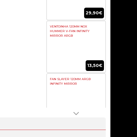
29,90€
VENTOINHA 120MM NOX
HUMMER V-FAN INFINITY
MIRROR ARGB
13,50€
FAN SLAYER 120MM ARGB
INFINITY MIRROR
11,80€
VENTOINHA NTECH ARGB LED
CENTRO 120MM PWM