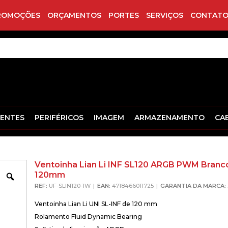
ROMOÇÕES
ORÇAMENTOS
PORTES
SERVIÇOS
CONTATO
ENTES
PERIFÉRICOS
IMAGEM
ARMAZENAMENTO
CA
Ventoinha Lian Li INF SL120 ARGB PWM Branc
120mm
Zoom
REF:
UF-SLIN120-1W
EAN:
4718466011725
GARANTIA DA MARCA:
Ventoinha Lian Li UNI SL-INF de 120 mm
Rolamento Fluid Dynamic Bearing