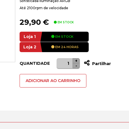
Sofisticada Iluminação ARGB
Até 2100rpm de velocidade
29,90
€
EM STOCK
Loja 1
EM STOCK
Loja 2
EM 24 HORAS
+
Quantidade
QUANTIDADE
Partilhar
-
de
Ventoinha
ADICIONAR AO CARRINHO
Lian
Li
INF
SL120
ARGB
PWM
Branco