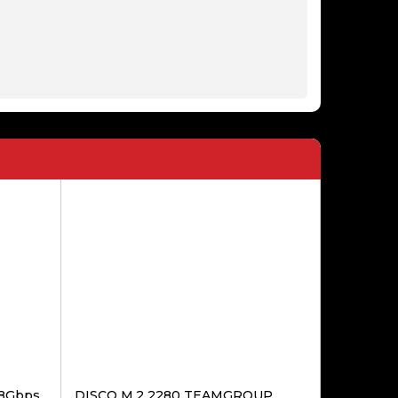
VENTOINHA LIAN LI INF SL120
ARGB PWM PRETO 120MM
29,90€
VENTOINHA 120MM NOX
HUMMER V-FAN INFINITY
MIRROR ARGB
13,50€
18Gbps
DISCO M.2 2280 TEAMGROUP