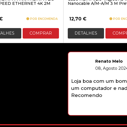
PEED ETHERNET 4K 2M
Nanocable A/M-A/M 3 M Pre
€
12,70
€
POR ENCOMENDA
POR EN
TALHES
COMPRAR
DETALHES
COMP
Renato Melo
08, Agosto 2024
Loja boa com um bom 
um computador e nada
Recomendo