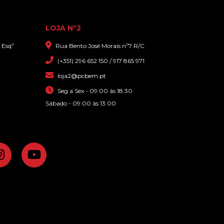
LOJA Nº2
 Esqº
Rua Bento José Morais nº7 R/C
(+351) 296 652 150 / 917 865 971
loja2@pcbem.pt
Seg a Sex - 09:00 às 18:30
Sábado - 09:00 às 13:00