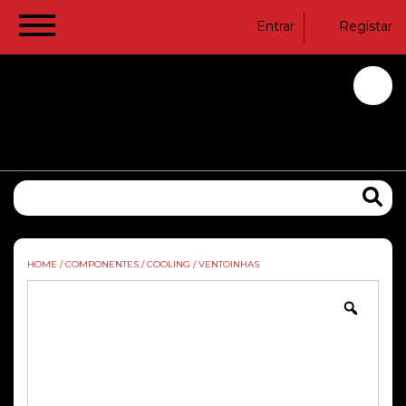
Entrar
Registar
HOME
/
COMPONENTES
/
COOLING
/
VENTOINHAS
Zoom