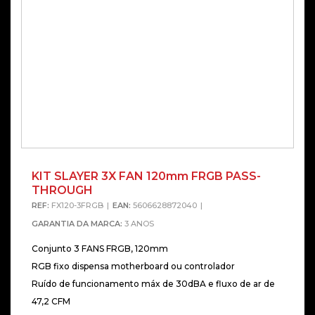
KIT SLAYER 3X FAN 120mm FRGB PASS-
THROUGH
REF:
FX120-3FRGB
EAN:
5606628872040
GARANTIA DA MARCA:
3 ANOS
Conjunto 3 FANS FRGB, 120mm
RGB fixo dispensa motherboard ou controlador
Ruído de funcionamento máx de 30dBA e fluxo de ar de
47,2 CFM