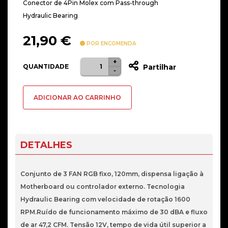
Conector de 4Pin Molex com Pass-through
Hydraulic Bearing
21,90
€
POR ENCOMENDA
+
Quantidade
QUANTIDADE
Partilhar
-
de
KIT
ADICIONAR AO CARRINHO
SLAYER
3X
FAN
120mm
DETALHES
FRGB
PASS-
Conjunto de 3 FAN RGB fixo, 120mm, dispensa ligação à
THROUGH
Motherboard ou controlador externo. Tecnologia
Hydraulic Bearing com velocidade de rotação 1600
RPM.Ruído de funcionamento máximo de 30 dBA e fluxo
de ar 47,2 CFM. Tensão 12V, tempo de vida útil superior a