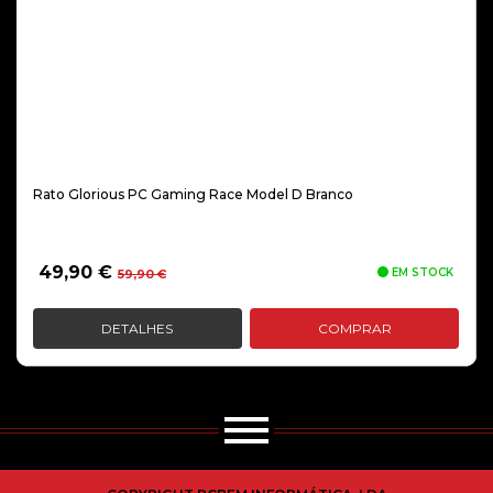
Rato Glorious PC Gaming Race Model D Branco
O
O
49,90
€
EM STOCK
59,90
€
preço
preço
original
atual
DETALHES
COMPRAR
era:
é:
59,90 €.
49,90 €.