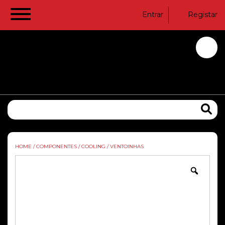
Entrar
Registar
HOME
/
COMPONENTES
/
COOLING
/
VENTOINHAS
Zoom