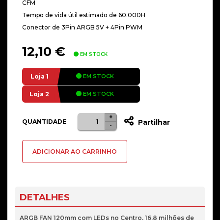
CFM
Tempo de vida útil estimado de 60.000H
Conector de 3Pin ARGB 5V + 4Pin PWM
12,10
€
EM STOCK
Loja 1
EM STOCK
Loja 2
EM STOCK
+
Quantidade
QUANTIDADE
Partilhar
-
de
Ventoinha
ADICIONAR AO CARRINHO
Ntech
ARGB
LED
CENTRO
DETALHES
120MM
PWM
ARGB FAN 120mm com LEDs no Centro, 16.8 milhões de