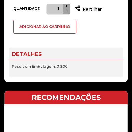
+
Quantidade
QUANTIDADE
Partilhar
-
de
Bateria
ADICIONAR AO CARRINHO
BM58
Xiaomi
11T
Pro
DETALHES
2107113SG,
2107113SI,
Peso com Embalagem: 0.300
2107113SR
RECOMENDAÇÕES