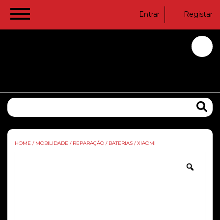
Entrar
Registar
HOME
/
MOBILIDADE
/
REPARAÇÃO
/
BATERIAS
/
XIAOMI
Zoom