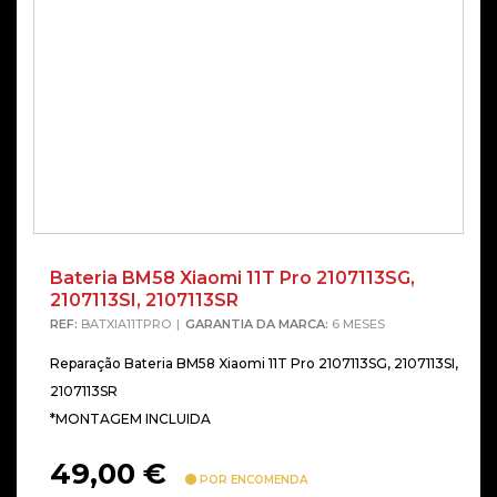
Bateria BM58 Xiaomi 11T Pro 2107113SG,
Alterna
2107113SI, 2107113SR
REF:
BATXIA11TPRO
GARANTIA DA MARCA:
6 MESES
Reparação Bateria BM58 Xiaomi 11T Pro 2107113SG, 2107113SI,
2107113SR
*MONTAGEM INCLUIDA
49,00
€
POR ENCOMENDA