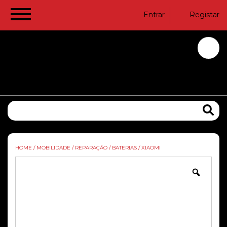
Entrar
Registar
HOME
/
MOBILIDADE
/
REPARAÇÃO
/
BATERIAS
/
XIAOMI
Zoom