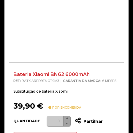
Bateria Xiaomi BN62 6000mAh
REF:
BATXIARED9TNOT9M3
GARANTIA DA MARCA:
6 MESES
Substituição de bateria Xiaomi
39,90
€
POR ENCOMENDA
+
Quantidade
QUANTIDADE
Partilhar
-
de