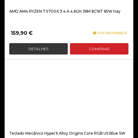
AMD AM4 RYZEN 7 5700X 3.4 A 4.6GH 36M 8C16T 65W tray
159,90
€
POR ENCOMENDA
DETALHES
COMPRAR
Teclado Mecânico HyperX Alloy Origins Core RGB US Blue SW