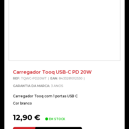
Carregador Tooq USB-C PD 20W
REF:
TQWC-PD20WT
EAN:
8433281012530
GARANTIA DA MARCA:
3 ANOS
Carregador Tooq com 1 portas USB C
Cor branco
12,90
€
EM STOCK