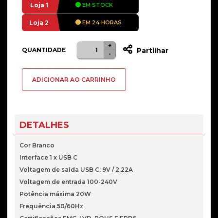
Loja 1
EM STOCK
Loja 2
EM 24 HORAS
+
Quantidade
QUANTIDADE
Partilhar
-
de
Carregador
ADICIONAR AO CARRINHO
Tooq
USB-
C
PD
DETALHES
20W
Cor Branco
Interface 1 x USB C
Voltagem de saída USB C: 9V / 2.22A
Voltagem de entrada 100-240V
Potência máxima 20W
Frequência 50/60Hz