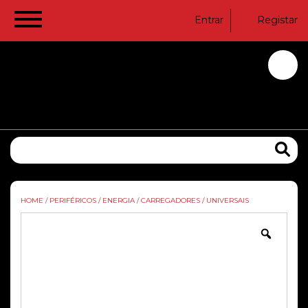
Entrar
Registar
HOME
/
PERIFÉRICOS
/
ENERGIA
/
CARREGADORES
/
UNIVERSAIS
Zoom