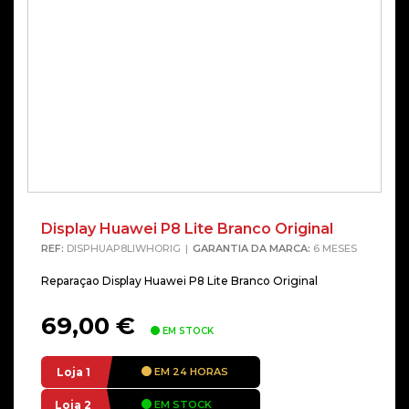
Display Huawei P8 Lite Branco Original
REF:
DISPHUAP8LIWHORIG
GARANTIA DA MARCA:
6 MESES
Reparaçao Display Huawei P8 Lite Branco Original
69,00
€
EM STOCK
Loja 1
EM 24 HORAS
Loja 2
EM STOCK