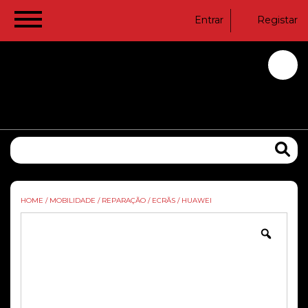
Entrar
Registar
HOME
/
MOBILIDADE
/
REPARAÇÃO
/
ECRÃS
/
HUAWEI
Zoom