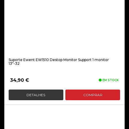
Suporte Ewent EW1510 Destop Monitor Support 1 monitor
13″-32
34,90
€
EM STOCK
DETALHES
COMPRAR