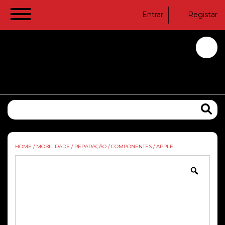
Entrar
Registar
HOME
/
MOBILIDADE
/
REPARAÇÃO
/
COMPONENTES
/
APPLE
Zoom