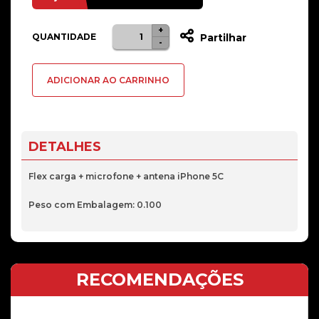
+
Quantidade
QUANTIDADE
Partilhar
-
de
Flex
ADICIONAR AO CARRINHO
carga
iPhone
5C
DETALHES
Flex carga + microfone + antena iPhone 5C
Peso com Embalagem: 0.100
RECOMENDAÇÕES