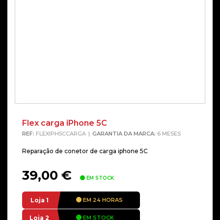
Flex carga iPhone 5C
REF:
FLEXIPH5CCARGA
GARANTIA DA MARCA:
6 MESES
Reparação de conetor de carga iphone 5C
39,00
€
EM STOCK
Loja 1
EM 24 HORAS
Loja 2
EM STOCK