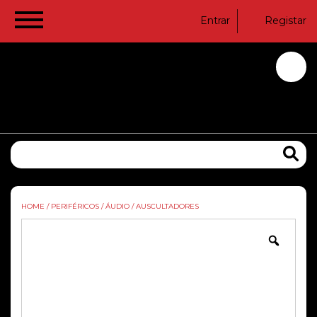
Entrar
Registar
HOME
/
PERIFÉRICOS
/
ÁUDIO
/
AUSCULTADORES
Zoom