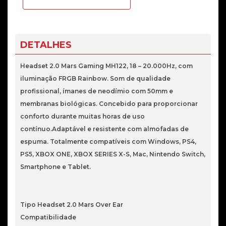
MARS
GAMING
MH122
FRGB
DETALHES
Branco
Headset 2.0 Mars Gaming MH122, 18 – 20.000Hz, com
iluminação FRGB Rainbow. Som de qualidade
profissional, ímanes de neodímio com 50mm e
membranas biológicas. Concebido para proporcionar
conforto durante muitas horas de uso
contínuo.Adaptável e resistente com almofadas de
espuma. Totalmente compatíveis com Windows, PS4,
PS5, XBOX ONE, XBOX SERIES X-S, Mac, Nintendo Switch,
Smartphone e Tablet.
Tipo Headset 2.0 Mars Over Ear
Compatibilidade