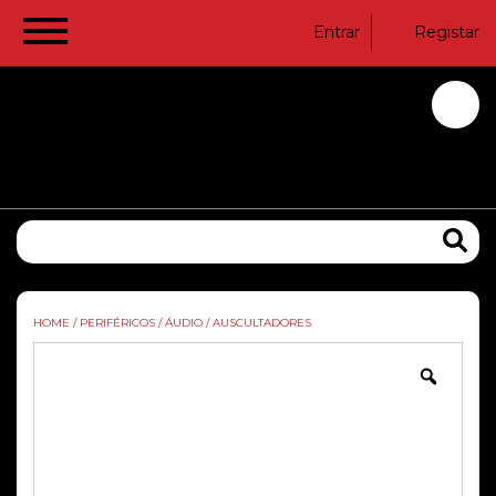
Entrar
Registar
HOME
/
PERIFÉRICOS
/
ÁUDIO
/
AUSCULTADORES
Zoom