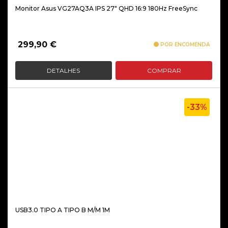
Monitor Asus VG27AQ3A IPS 27″ QHD 16:9 180Hz FreeSync
299,90
€
POR ENCOMENDA
DETALHES
COMPRAR
-33%
USB3.0 TIPO A TIPO B M/M 1M