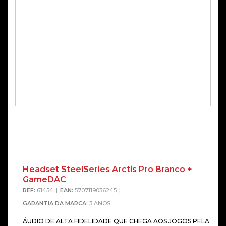
Headset SteelSeries Arctis Pro Branco +
GameDAC
REF:
61454
EAN:
5707119036245
GARANTIA DA MARCA:
3 ANOS
ÁUDIO DE ALTA FIDELIDADE QUE CHEGA AOS JOGOS PELA