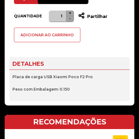
+
Quantidade
Alternative:
QUANTIDADE
Partilhar
-
de
Placa
ADICIONAR AO CARRINHO
de
carga
USB
Xiaomi
DETALHES
Poco
F2
Placa de carga USB Xiaomi Poco F2 Pro
Pro
Peso com Embalagem: 0.150
RECOMENDAÇÕES