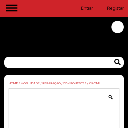
Entrar
Registar
HOME
/
MOBILIDADE
/
REPARAÇÃO
/
COMPONENTES
/
XIAOMI
Zoom