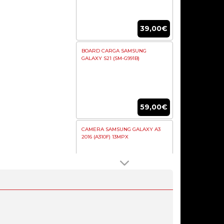
39,00€
BOARD CARGA SAMSUNG
GALAXY S21 (SM-G991B)
59,00€
CAMERA SAMSUNG GALAXY A3
2016 (A310F) 13MPX
39,90€
BOARD DE CARGA SAMSUNG
GALAXY A30S (SM-A307F)