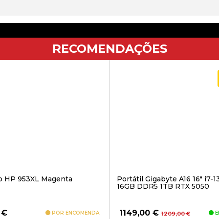
RECOMENDAÇÕES
ro HP 953XL Magenta
Portátil Gigabyte A16 16″ i7-
16GB DDR5 1TB RTX 5050
O
O
0
€
1149,00
€
POR ENCOMENDA
E
1209,00
€