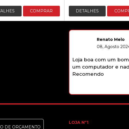
preço
preço
origina
atual
TALHES
COMPRAR
DETALHES
COMP
era:
é:
1209,0
1149,00
Renato Melo
08, Agosto 2024
Loja boa com um bom 
um computador e nada
Recomendo
LOJA Nº1
DO DE ORÇAMENTO