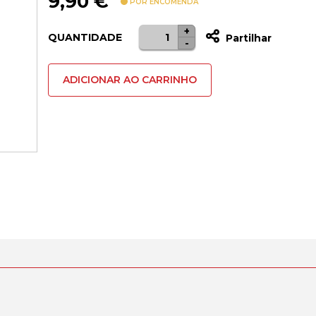
9,90
€
POR ENCOMENDA
+
Quantidade
QUANTIDADE
Partilhar
-
de
Samsung
ADICIONAR AO CARRINHO
Galaxy
A7
2018
Duos
(SM-
A750F)
Sim
tray
Azul