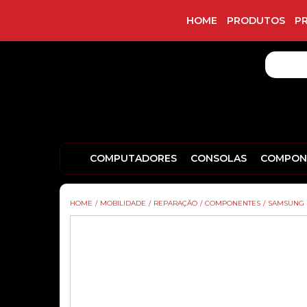
HOME
PRODUTOS
P
COMPUTADORES
CONSOLAS
COMPON
HOME
/
MOBILIDADE
/
REPARAÇÃO
/
COMPONENTES
/
SAMSUNG