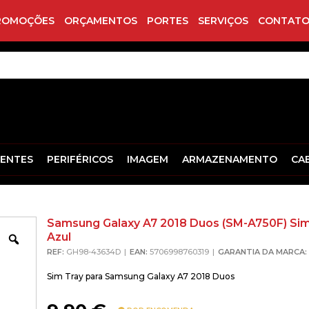
ROMOÇÕES
ORÇAMENTOS
PORTES
SERVIÇOS
CONTATO
ENTES
PERIFÉRICOS
IMAGEM
ARMAZENAMENTO
CA
Samsung Galaxy A7 2018 Duos (SM-A750F) Sim
Azul
Zoom
REF:
GH98-43634D
EAN:
5706998760319
GARANTIA DA MARCA:
Sim Tray para Samsung Galaxy A7 2018 Duos