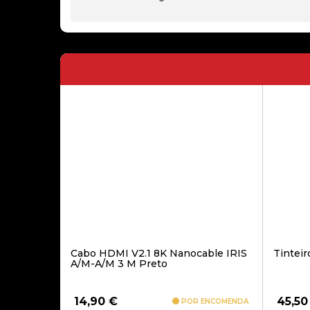
Cabo HDMI V2.1 8K Nanocable IRIS
Tintei
A/M-A/M 3 M Preto
14,90
€
45,5
POR ENCOMENDA