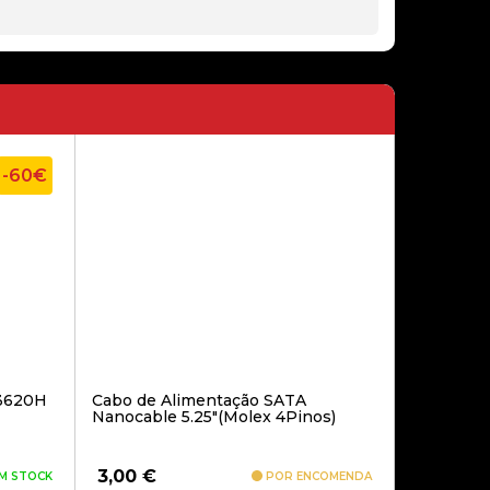
22,90€
TAMPA TRASEIRA SAMSUNG
GALAXY NOTE 8 (SM-N950F) DUOS
GOLD
-60€
59,90€
BOARD CARGA SAMSUNG
GALAXY A25 (SM-A256B)
13620H
Cabo de Alimentação SATA
Nanocable 5.25″(Molex 4Pinos)
49,00€
3,00
€
M STOCK
POR ENCOMENDA