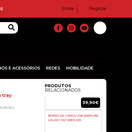
Entrar
Registar
S
29,00€
MAIN FLEX SAMSUNG GALAXY
S21 (SM-G991B)
59,00€
BOS E ACESSÓRIOS
REDES
MOBILIDADE
PLACA USB SM-A202F ORIGINAL
PRODUTOS
RELACIONADOS
 tray
39,90€
6 MESES
BOARD DE CARGA USB SAMSUNG
GALAXY M21 M30S M31